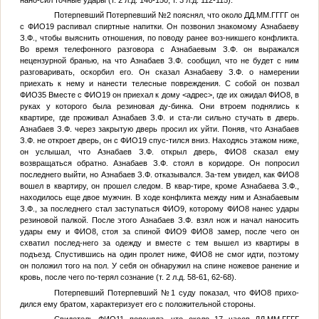
Потерпевший
Потерпевший №2
пояснял, что около
ДД.ММ.ГГГГ
он
с
ФИО19
распивал спиртные напитки. Он позвонил знакомому Азнабаеву
З.Ф., чтобы выяснить отношения, по поводу ранее воз-никшего конфликта.
Во время телефонного разговора с Азнабаевым З.Ф. он выражался
нецензурной бранью, на что Азнабаев З.Ф. сообщил, что не будет с ним
разговаривать, оскорбил его. Он сказал Азнабаеву З.Ф. о намерении
приехать к нему и нанести телесные повреждения. С собой он позвал
ФИО35
Вместе с
ФИО19
он приехал к дому
<адрес>
, где их ожидал
ФИО8
, в
руках у которого была резиновая ду-бинка. Они втроем поднялись к
квартире, где проживал Азнабаев З.Ф. и ста-ли сильно стучать в дверь.
Азнабаев З.Ф. через закрытую дверь просил их уйти. Поняв, что Азнабаев
З.Ф. не откроет дверь, он с
ФИО19
спус-тился вниз. Находясь этажом ниже,
он услышал, что Азнабаев З.Ф. открыл дверь,
ФИО8
сказал ему
возвращаться обратно. Азнабаев З.Ф. стоял в коридоре. Он попросил
последнего выйти, но Азнабаев З.Ф. отказывался. За-тем увидел, как
ФИО8
вошел в квартиру, он прошел следом. В квар-тире, кроме Азнабаева З.Ф.,
находилось еще двое мужчин. В ходе конфликта между ним и Азнабаевым
З.Ф., за последнего стал заступаться
ФИО9
, которому
ФИО8
нанес удары
резиновой палкой. После этого Азнабаев З.Ф. взял нож и начал наносить
удары ему и
ФИО8
, стоя за спиной
ФИО9
ФИО8
замер, после чего он
схватил послед-него за одежду и вместе с тем вышел из квартиры в
подъезд. Спустившись на один пролет ниже,
ФИО8
не смог идти, поэтому
он положил того на пол. У себя он обнаружил на спине ножевое ранение и
кровь, после чего по-терял сознание (т. 2 л.д. 58-61, 62-68).
Потерпевший
Потерпевший №1
суду показал, что
ФИО8
прихо-
дился ему братом, характеризует его с положительной стороны.