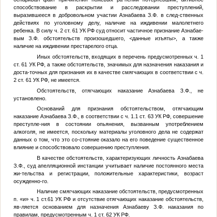
способствование в раскрытии и расследовании преступлений,
выразившееся в добровольном участии Азнабаева З.Ф. в след-ственных
действиях по уголовному делу, наличие на иждивении малолетнего
ребенка. В силу ч. 2 ст. 61 УК РФ суд относит частичное признание Азнабае-
вым З.Ф. обстоятельств произошедшего,
<данные изъяты>
, а также
наличие на иждивении престарелого отца.
Иных обстоятельств, входящих в перечень предусмотренных ч. 1
ст. 61 УК РФ, а также обстоятельств, значимых для назначения наказания и
доста-точных для признания их в качестве смягчающих в соответствии с ч.
2 ст. 61 УК РФ, не имеется.
Обстоятельств, отягчающих наказание Азнабаева З.Ф., не
установлено.
Оснований для признания обстоятельством, отягчающим
наказание Азнабаева З.Ф., в соответствии с ч. 1.1 ст. 63 УК РФ, совершение
преступле-ния в состоянии опьянения, вызванным употреблением
алкоголя, не имеется, поскольку материалы уголовного дела не содержат
данных о том, что это со-стояние оказало на его поведение существенное
влияние и способствовало совершению преступления.
В качестве обстоятельств, характеризующих личность Азнабаева
З.Ф., суд апелляционной инстанции учитывает наличие постоянного места
жи-тельства и регистрации, положительные характеристики, возраст
осужденно-го.
Наличие смягчающих наказание обстоятельств, предусмотренных
п. «и» ч. 1 ст.61 УК РФ и отсутствие отягчающих наказание обстоятельств,
яв-ляется основанием для назначения Азнабаеву З.Ф. наказания по
правилам, предусмотренным ч. 1 ст. 62 УК РФ.