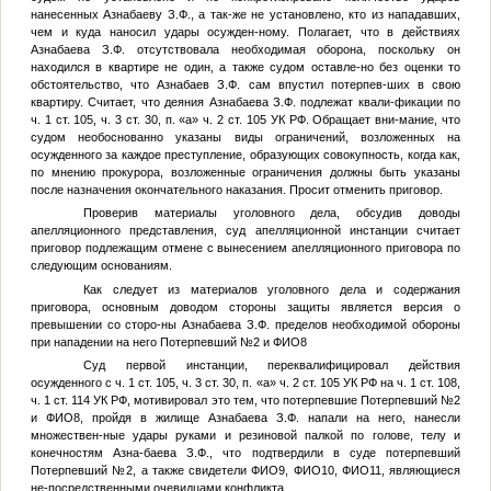
нанесенных Азнабаеву З.Ф., а так-же не установлено, кто из нападавших,
чем и куда наносил удары осужден-ному. Полагает, что в действиях
Азнабаева З.Ф. отсутствовала необходимая оборона, поскольку он
находился в квартире не один, а также судом оставле-но без оценки то
обстоятельство, что Азнабаев З.Ф. сам впустил потерпев-ших в свою
квартиру. Считает, что деяния Азнабаева З.Ф. подлежат квали-фикации по
ч. 1 ст. 105, ч. 3 ст. 30, п. «а» ч. 2 ст. 105 УК РФ. Обращает вни-мание, что
судом необоснованно указаны виды ограничений, возложенных на
осужденного за каждое преступление, образующих совокупность, когда как,
по мнению прокурора, возложенные ограничения должны быть указаны
после назначения окончательного наказания. Просит отменить приговор.
Проверив материалы уголовного дела, обсудив доводы
апелляционного представления, суд апелляционной инстанции считает
приговор подлежащим отмене с вынесением апелляционного приговора по
следующим основаниям.
Как следует из материалов уголовного дела и содержания
приговора, основным доводом стороны защиты является версия о
превышении со сторо-ны Азнабаева З.Ф. пределов необходимой обороны
при нападении на него
Потерпевший №2
и
ФИО8
Суд первой инстанции, переквалифицировал действия
осужденного с ч. 1 ст. 105, ч. 3 ст. 30, п. «а» ч. 2 ст. 105 УК РФ на ч. 1 ст. 108,
ч. 1 ст. 114 УК РФ, мотивировал это тем, что потерпевшие
Потерпевший №2
и
ФИО8
, пройдя в жилище Азнабаева З.Ф. напали на него, нанесли
множествен-ные удары руками и резиновой палкой по голове, телу и
конечностям Азна-баева З.Ф., что подтвердили в суде потерпевший
Потерпевший №2
, а также свидетели
ФИО9
,
ФИО10
,
ФИО11
, являющиеся
не-посредственными очевидцами конфликта.