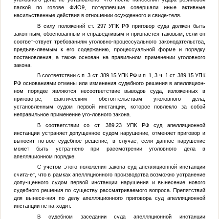
палкой по голове
ФИО9
, потерпевшие совершали иные активные
насильственные действия в отношении осужденного и свиде-теля.
В силу положений ст. 297 УПК РФ приговор суда должен быть
закон-ным, обоснованным и справедливым и признается таковым, если он
соответ-ствует требованиям уголовно-процессуального законодательства,
предъяв-ляемым к его содержанию, процессуальной форме и порядку
постановления, а также основан на правильном применении уголовного
закона.
В соответствии с п. 3 ст. 389.15 УПК РФ и п. 1, 3 ч. 1 ст. 389.15 УПК
РФ основаниями отмены или изменения судебного решения в апелляцион-
ном порядке являются несоответствие выводов суда, изложенных в
пригово-ре, фактическим обстоятельствам уголовного дела,
установленным судом первой инстанции, которое повлекло за собой
неправильное применение уго-ловного закона.
В соответствии со ст. 389.23 УПК РФ суд апелляционной
инстанции устраняет допущенное судом нарушение, отменяет приговор и
выносит но-вое судебное решение, в случае, если данное нарушение
может быть устра-нено при рассмотрении уголовного дела в
апелляционном порядке.
С учетом этого положения закона суд апелляционной инстанции
счита-ет, что в рамках апелляционного производства возможно устранение
допу-щенного судом первой инстанции нарушения и вынесение нового
судебного решения по существу рассматриваемого вопроса. Препятствий
для вынесе-ния по делу апелляционного приговора суд апелляционной
инстанции не на-ходит.
В судебном заседании суда апелляционной инстанции