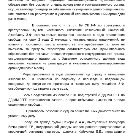
образования без согласия специализированного государственного органа,
осуществляющего надзор за отбыванием осужденного данного вида наказа-
ния, являться на регистрацию в указанный специализированный орган один
раз в месяц.
В соответствии с ч. 2 ст. 69 УК РФ по совокупности
преступлений пу-тем частичного сложения назначенный наказаний,
Азнабаеву З.Ф. оконча-тельно назначено наказание в виде ограничения
свободы на срок 2 года 2 ме-сяца с установлением ограничений: не
изменять постоянного места житель-ства или пребывания, а также не
выезжать за пределы территории соответст-вующего муниципального
образования без согласия специализированного государственного органа,
осуществляющего надзор за отбыванием осужден-ного данного вида
наказания, являться на регистрации в указанный специа-лизированный
орган один раз в месяц.
Мера пресечения в виде заключения под стражу в отношении
Азнабае-ва З.Ф. изменена на подписку о невыезде и надлежащем
поведении до вступ-ления приговора в законную силу. Азнабаев З.Ф.
освобожден из-под стражи в зале суда.
Время содержания Азнабаева З.Ф. под стражей с
ДД.ММ.ГГГГ
по
ДД.ММ.ГГГГ
постановлено зачесть в срок отбывания наказания в виде
ограничения свободы.
Приговором разрешена судьба вещественных доказательств по
уголов-ному делу.
Заслушав доклад судьи Печерица А.А., выступления прокурора
Бочка-ревой Г.В., поддержавшей доводы апелляционного представления и
просив-шей отменить приговор, адвоката Кайгузина Е.В., полагавшего