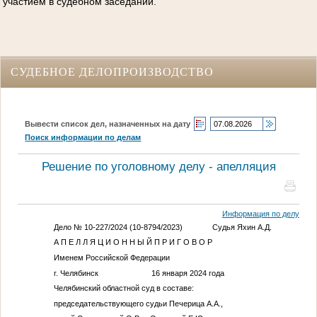
участием в судебном заседании.
СУДЕБНОЕ ДЕЛОПРОИЗВОДСТВО
Вывести список дел, назначенных на дату
Поиск информации по делам
Решение по уголовному делу - апелляция
Информация по делу
Дело № 10-227/2024 (10-8794/2023) Судья Яхин А.Д.
А П Е Л Л Я Ц И О Н Н Ы Й П Р И Г О В О Р
Именем Российской Федерации
г. Челябинск 16 января 2024 года
Челябинский областной суд в составе:
председательствующего судьи Печерица А.А.,