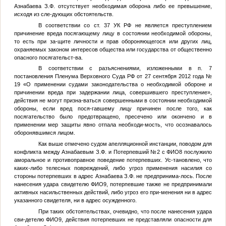
Азнабаева З.Ф. отсутствует необходимая оборона либо ее превышение,
исходя из сле-дующих обстоятельств.
В соответствии со ст. 37 УК РФ не является преступлением
причинение вреда посягающему лицу в состоянии необходимой обороны,
то есть при за-щите личности и прав обороняющегося или других лиц,
охраняемых законом интересов общества или государства от общественно
опасного посягательст-ва.
В соответствии с разъяснениями, изложенными в п. 7
постановления Пленума Верховного Суда РФ от 27 сентября 2012 года №
19 «О применении судами законодательства о необходимой обороне и
причинении вреда при задержании лица, совершившего преступление»,
действия не могут призна-ваться совершенными в состоянии необходимой
обороны, если вред пося-гавшему лицу причинен после того, как
посягательство было предотвращено, пресечено или окончено и в
применении мер защиты явно отпала необходи-мость, что осознавалось
оборонявшимся лицом.
Как выше отмечено судом апелляционной инстанции, поводом для
конфликта между Азнабаевым З.Ф. и
Потерпевший №2
с
ФИО8
послужило
аморальное и противоправное поведение потерпевших. Ус-тановлено, что
каких-либо телесных повреждений, либо угроз применения насилия со
стороны потерпевших в адрес Азнабаева З.Ф. не предпринима-лось. После
нанесения удара свидетелю
ФИО9
, потерпевшие также не предпринимали
активных насильственных действий, либо угроз его при-менения ни в адрес
указанного свидетеля, ни в адрес осужденного.
При таких обстоятельствах, очевидно, что после нанесения удара
сви-детелю
ФИО9
, действия потерпевших не представляли опасности для