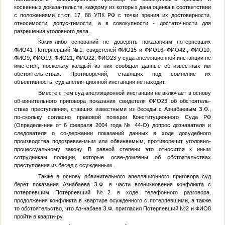
косвенных доказа-тельств, каждому из которых дана оценка в соответствии
с положениями ст.ст. 17, 88 УПК РФ с точки зрения их достоверности,
относимости, допус-тимости, а в совокупности - достаточности для
разрешения уголовного дела.
Каких-либо оснований не доверять показаниям потерпевших
ФИО41
Потерпевший №1
, свидетелей
ФИО15
и
ФИО16
,
ФИО42
.,
ФИО10
,
ФИО9
,
ФИО19
,
ФИО21
,
ФИО22
,
ФИО23
у суда апелляционной инстанции не
име-ется, поскольку каждый из них сообщал данные об известных им
обстоятель-ствах. Противоречий, ставящих под сомнение их
объективность, суд апелля-ционной инстанции не находит.
Вместе с тем суд апелляционной инстанции не включает в основу
об-винительного приговора показания свидетеля
ФИО23
об обстоятель-
ствах преступления, ставших известными из беседы с Азнабаевым З.Ф.,
по-скольку согласно правовой позиции Конституционного Суда РФ
(Определе-ние от 6 февраля 2004 года № 44-О) допрос дознавателя и
следователя о со-держании показаний данных в ходе досудебного
производства подозревае-мым или обвиняемым, противоречит уголовно-
процессуальному закону. В равной степени это относится к иным
сотрудникам полиции, которые осве-домлены об обстоятельствах
преступления из бесед с осужденным.
Также в основу обвинительного апелляционного приговора суд
берет показания Азнабаева З.Ф. в части возникновения конфликта с
потерпевшим
Потерпевший №2
в ходе телефонного разговора,
продолжения конфликта в квартире осужденного с потерпевшими, а также
то обстоятельство, что Аз-набаев З.Ф. пригласил
Потерпевший №2
и
ФИО8
пройти в кварти-ру.