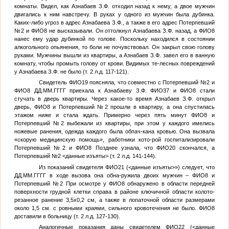
комнаты. Видел, как Азнабаев З.Ф. отходил назад к нему, а двое мужчин
двигались к ним навстречу. В руках у одного из мужчин была дубинка.
Каких-либо угроз в адрес Азнабаева З.Ф., а также в его адрес
Потерпевший
№2
и
ФИО8
не высказывали. Он оттолкнул Азнабаева З.Ф. назад, а
ФИО8
нанес ему удар дубинкой по голове. Поскольку находился в состоянии
алкогольного опьянения, то боли не почувствовал. Он закрыл свою голову
руками. Мужчины вышли из квартиры, а Азнабаев З.Ф. завел его в ванную
комнату, чтобы промыть голову от крови. Видимых те-лесных повреждений
у Азнабаева З.Ф. не было (т. 2 л.д. 117-121).
Свидетель
ФИО19
поясняла, что совместно с
Потерпевший №2
и
ФИО8
ДД.ММ.ГГГГ
приехала к Азнабаеву З.Ф.
ФИО37
и
ФИО8
стали
стучать в дверь квартиры. Через какое-то время Азнабаев З.Ф. открыл
дверь,
ФИО8
и
Потерпевший №2
прошли в квартиру, а она спустилась
этажом ниже и стала ждать. Примерно через пять минут
ФИО8
и
Потерпевший №2
выбежали из квартиры, при этом у каждого имелись
ножевые ранения, одежда каждого была обпач-кана кровью. Она вызвала
«скорую медицинскую помощь», работники кото-рой госпитализировали
Потерпевший №2
и
ФИО8
Позднее узнала, что
ФИО20
скончался, а
Потерпевший №2
<данные изъяты>
(т. 2 л.д. 141-144).
Из показаний свидетеля
ФИО21
(
<данные изъяты>
») следует, что
ДД.ММ.ГГГГ
в ходе вызова она обна-ружила двоих мужчин –
ФИО8
и
Потерпевший №2
При осмотре у
ФИО8
обнаружено в области передней
поверхности грудной клетки справа в районе ключичной области колото-
резанное ранение 3,5х0,2 см, а также в лопаточной области размерами
около 1,5 см. с ровными краями, сильного кровотечения не было.
ФИО8
доставили в больницу (т. 2 л.д. 127-130).
Аналогичные показания даны свидетелем
ФИО22
(
<данные