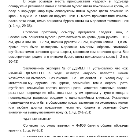
В ходе осмотра места происшествия
<адрес>
в подъезде
обнаружена резиновая палка с пятнами бурого цвета похожими на кровь, на
полу в коридоре квар-тиры обнаружены пятна бурого цвета похожие на
кровь, в кухне на столе об-наружен нож. С места происшествия изъяты:
палка резиновая, смыв вещества бурого цвета на марлевом тампоне, нож
(т. 1 л.д. 29-36).
Согласно протоколу осмотру предметов следует: нож, с
наслоением вещества бурого цвета похожего на кровь, дина рукояти – 11,5
см, длина клинка – 12 см, ширина рукояти 2,2 см, ширина клинка – 1,8 см.
Кроме того были осмотрены марлевые тампоны, образцы эпителий,
футболка темно-зеленого цвета, шорты, кроссовки темно-синего цвета. Все
осмотренные предметы с пятнами бурого цвета похожими на кровь (т. 2 л.д.
30-43).
Заключением эксперта
№
от
ДД.ММ.ГГГГ
установлено, что нож,
изъятый
ДД.ММ.ГГГГ
в ходе осмотра
<адрес>
является ножом
хозяйственно-бытового назначения, не относится к холодному и
метательно-му оружию. На куртке, олимпийке темно серого цвета,
футболке, олимпийке светло серого цвета, имеются сквозные колото-
резанные повреждения обра-зованные путем прокола у тупого конца с
последующим разрезом орудием с однолезвийным клинком. Указанные
повреждения могли быть образовано представленным на экспертизу ножом
или любым другим предметом, если его форма и размеры будут
аналогичны вышеуказанному ножу (т. 1 л.д. 241-251).
<данные изъяты>
Согласно протоколу выемки, у
ФИО8
были отобраны образ-цы
крови (т. 1 л.д. 97-101).
У Азнабаева З.Ф. изъяты смывы с рук, сотовый телефон «Philips»