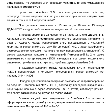
установлено, что Азнабаев З.Ф. совершил убийство, то есть умышленное
причинение смерти
ФИО8
Кроме того Азнабаев З.Ф. совершил умышленные действия,
непосред-ственно направленные на умышленное причинение смерти двум
лицам, в том числе
Потерпевший №2
Преступления совершены с 15 часов до 18 часов 13 минут
ДД.ММ.ГГГГ
в
<адрес>
об-ласти при следующих обстоятельствах.
В период времени с 15 часов по 18 часов 13 минут
ДД.ММ.ГГГГ
,
Азнабаев З.Ф., будучи в состоянии алкогольного опьянения, находился у
себя в
<адрес>
. Между Азнабаевым З.Ф., находящимся в указанной
квартире, и ранее знако-мым ему
Потерпевший №2
в ходе телефонного
разговора возник кон-фликт на почве личных неприязненных отношений. С
целью разрешения конфликта потерпевший
Потерпевший №2
с ранее
знакомым ему потерпев-шим
ФИО8
, находясь в состоянии алкогольного
опьянения, при-были в квартиру, в которой находился Азнабаев З.Ф.
В квартире конфликт между Азнабаевым З.Ф. и потерпевшим
ФИО33
продолжился, к которому присоединился ранее знакомый Аз-
набаеву З.Ф. -
ФИО8
Поводом для конфликта послужило аморальное и противоправное
по-ведение
Потерпевший №2
и
ФИО8
, поскольку последние выража-лись
нецензурной бранью в адрес Азнабаева З.Ф., а затем, используя резино-
вую палку,
ФИО8
нанес один удар по голове
ФИО9
В ответ на действия потерпевших у Азнабаева З.Ф. возник и
сформи-ровался преступный умысел, направленный на причинение смерти
потер-певшим
Потерпевший №2
и
ФИО8