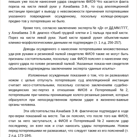
певших уже после нанесения удара свидетелю
ФИО9
Что касается факта
пореза на кисти левой руки у Азнабаева З.Ф., то суд апелляционной
инстанции приходит к выводу о невозможности причинения потерпевшими
указанного повреждения осужденному, поскольку колюще-режущих
предме-тов у потерпевших не было.
Кроме того, согласно заключению эксперта
№
«Д» от
ДД.ММ.ГГГГ
,
у Азнабаева З.Ф. диагноз «Ушиб грудной клетки и 1 пальца пра-вой кисти.
Порез на кисти левой руки. Ушиб кисти правой руки» объектив-ными
клинико-морфологическими данными не подтвержден (т. 1 л.д. 256-257).
Доводы осужденного о нанесении потерпевшими множественных
уда-ров руками и резиновой палкой свидетелю
ФИО9
также не могут быть
признаны состоятельными, поскольку сам
ФИО9
пояснял о нанесении ему
одного удара по голове резиновой палкой. Указанные показа-ния свидетеля
объективно подтверждены заключением эксперта
<данные изъяты>
Изложенные осужденным показания о том, что он размахивал
ножом с целью отпугнуть потерпевших суд апелляционной инстанции
считает несо-стоятельными, поскольку согласно заключениям судебно-
медицинских экс-пертиз в отношении
ФИО8
и
Потерпевший №2
,
потерпевшим при-чинены проникающие колото-резанные ранения, которые
образуются при непосредственном прямом ударе в жизненно-важные
органы человека.
Эти обстоятельства Азнабаев З.Ф. фактически подтвердил в ходе
про-верки показаний на месте. Так он пояснял, что после того как
ФИО9
,
стал за него заступаться, а
ФИО8
и
Потерпевший №2
нанесли удар
последнему, он взял нож и стал наносить удары потерпевшим. Ножом
перед потерпевшими не размахивал, что следует также из его пояснений (т.
2 л.д. 173-184).