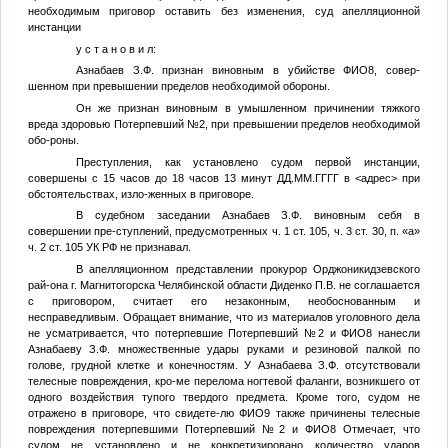
необходимым приговор оставить без изменения, суд апелляционной
инстанции
у с т а н о в и л:
Азнабаев З.Ф. признан виновным в убийстве
ФИО8
, совер-
шенном при превышении пределов необходимой обороны.
Он же признан виновным в умышленном причинении тяжкого
вреда здоровью
Потерпевший №2
, при превышении пределов необходимой
обо-роны.
Преступления, как установлено судом первой инстанции,
совершены с 15 часов до 18 часов 13 минут
ДД.ММ.ГГГГ
в
<адрес>
при
обстоятельствах, изло-женных в приговоре.
В судебном заседании Азнабаев З.Ф. виновным себя в
совершении пре-ступлений, предусмотренных ч. 1 ст. 105, ч. 3 ст. 30, п. «а»
ч. 2 ст. 105 УК РФ не признавал.
В апелляционном представлении прокурор Орджоникидзевского
рай-она г. Магнитогорска Челябинской области Диденко П.В. не соглашается
с приговором, считает его незаконным, необоснованным и
несправедливым. Обращает внимание, что из материалов уголовного дела
не усматривается, что потерпевшие
Потерпевший №2
и
ФИО8
нанесли
Азнабаеву З.Ф. множественные удары руками и резиновой палкой по
голове, грудной клетке и конечностям. У Азнабаева З.Ф. отсутствовали
телесные повреждения, кро-ме перелома ногтевой фаланги, возникшего от
одного воздействия тупого твердого предмета. Кроме того, судом не
отражено в приговоре, что свидете-лю
ФИО9
также причинены телесные
повреждения потерпевшими
Потерпевший №2
и
ФИО8
Отмечает, что
судом не установлено и не конкретизировано количество ударов