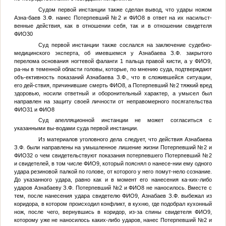
Судом первой инстанции также сделан вывод, что удары ножом
Азна-баев З.Ф. нанес
Потерпевший №2
и
ФИО8
в ответ на их насильст-
венные действия, как в отношении себя, так и в отношении свидетеля
ФИО30
Суд первой инстанции также сослался на заключение судебно-
медицинского эксперта, об имевшемся у Азнабаева З.Ф. закрытого
перелома основания ногтевой фаланги 1 пальца правой кисти, а у
ФИО9
,
ра-ны в теменной области головы, которые, по мнению суда, подтверждают
объ-ективность показаний Азнабаева З.Ф., что в сложившейся ситуации,
его дей-ствия, причинившие смерть
ФИО8
, а
Потерпевший №2
тяжкий вред
здоровью, носили ответный и оборонительный характер, а умысел был
направлен на защиту своей личности от неправомерного посягательства
ФИО31
и
ФИО8
Суд апелляционной инстанции не может согласиться с
указанными вы-водами суда первой инстанции.
Из материалов уголовного дела следует, что действия Азнабаева
З.Ф. были направлены на умышленное лишение жизни
Потерпевший №2
и
ФИО32
о чем свидетельствуют показания потерпевшего
Потерпевший №2
и свидетелей, в том числе
ФИО9
, который пояснял о нанесе-нии ему одного
удара резиновой палкой по голове, от которого у него помут-нело сознание.
До указанного удара, равно как и в момент его нанесения ка-ких-либо
ударов Азнабаеву З.Ф.
Потерпевший №2
и
ФИО8
не наносилось. Вместе с
тем, после нанесения удара свидетелю
ФИО9
, Азнабаев З.Ф. выбежал из
коридора, в котором происходил конфликт, в кухню, где подобрал кухонный
нож, после чего, вернувшись в коридор, из-за спины свидетеля
ФИО9
,
которому уже не наносилось каких-либо ударов, нанес
Потерпевший №2
и