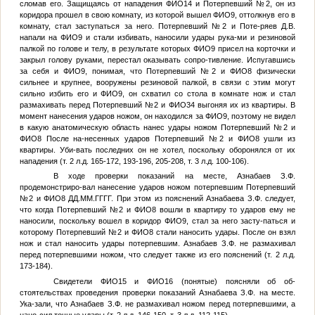
сломав его. Защищаясь от нападения
ФИО14
и
Потерпевший №2
, он из
коридора прошел в свою комнату, из которой вышел
ФИО9
, оттолкнув его в
комнату, стал заступаться за него.
Потерпевший №2
и Поте-ряев Д.В.
напали на
ФИО9
и стали избивать, наносили удары рука-ми и резиновой
палкой по голове и телу, в результате которых
ФИО9
присел на корточки и
закрыл голову руками, перестал оказывать сопро-тивление. Испугавшись
за себя и
ФИО9
, понимая, что
Потерпевший №2
и
ФИО8
физически
сильнее и крупнее, вооружены резиновой палкой, в связи с этим могут
сильно избить его и
ФИО9
, он схватил со стола в комнате нож и стал
размахивать перед
Потерпевший №2
и
ФИО34
выгоняя их из квартиры. В
момент нанесения ударов ножом, он находился за
ФИО9
, поэтому не видел
в какую анатомическую область нанес удары ножом
Потерпевший №2
и
ФИО8
После на-несенных ударов
Потерпевший №2
и
ФИО8
ушли из
квартиры. Уби-вать последних он не хотел, поскольку оборонялся от их
нападения (т. 2 л.д. 165-172, 193-196, 205-208, т. 3 л.д. 100-106).
В ходе проверки показаний на месте, Азнабаев З.Ф.
продемонстриро-вал нанесение ударов ножом потерпевшим
Потерпевший
№2
и
ФИО8
ДД.ММ.ГГГГ
. При этом из пояснений Азнабаева З.Ф. следует,
что когда
Потерпевший №2
и
ФИО8
вошли в квартиру то ударов ему не
наносили, поскольку вошел в коридор
ФИО9
, стал за него засту-паться и
которому
Потерпевший №2
и
ФИО8
стали наносить удары. После он взял
нож и стал наносить удары потерпевшим. Азнабаев З.Ф. не размахивал
перед потерпевшими ножом, что следует также из его пояснений (т. 2 л.д.
173-184).
Свидетели
ФИО15
и
ФИО16
(понятые) поясняли об об-
стоятельствах проведения проверки показаний Азнабаева З.Ф. на месте.
Ука-зали, что Азнабаев З.Ф. не размахивал ножом перед потерпевшими, а
нано-сил точные удары (т. 2 л.д. 146-150, т. 3 л.д. 112-115).