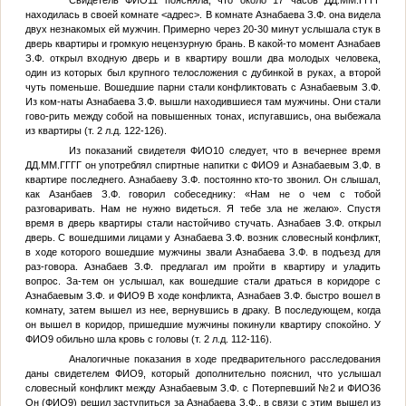
Свидетель
ФИО11
поясняла, что около 17 часов
ДД.ММ.ГГГГ
находилась в своей комнате
<адрес>
. В комнате Азнабаева З.Ф. она видела
двух незнакомых ей мужчин. Примерно через 20-30 минут услышала стук в
дверь квартиры и громкую нецензурную брань. В какой-то момент Азнабаев
З.Ф. открыл входную дверь и в квартиру вошли два молодых человека,
один из которых был крупного телосложения с дубинкой в руках, а второй
чуть поменьше. Вошедшие парни стали конфликтовать с Азнабаевым З.Ф.
Из ком-наты Азнабаева З.Ф. вышли находившиеся там мужчины. Они стали
гово-рить между собой на повышенных тонах, испугавшись, она выбежала
из квартиры (т. 2 л.д. 122-126).
Из показаний свидетеля
ФИО10
следует, что в вечернее время
ДД.ММ.ГГГГ
он употреблял спиртные напитки с
ФИО9
и Азнабаевым З.Ф. в
квартире последнего. Азнабаеву З.Ф. постоянно кто-то звонил. Он слышал,
как Азанбаев З.Ф. говорил собеседнику: «Нам не о чем с тобой
разговаривать. Нам не нужно видеться. Я тебе зла не желаю». Спустя
время в дверь квартиры стали настойчиво стучать. Азнабаев З.Ф. открыл
дверь. С вошедшими лицами у Азнабаева З.Ф. возник словесный конфликт,
в ходе которого вошедшие мужчины звали Азнабаева З.Ф. в подъезд для
раз-говора. Азнабаев З.Ф. предлагал им пройти в квартиру и уладить
вопрос. За-тем он услышал, как вошедшие стали драться в коридоре с
Азнабаевым З.Ф. и
ФИО9
В ходе конфликта, Азнабаев З.Ф. быстро вошел в
комнату, затем вышел из нее, вернувшись в драку. В последующем, когда
он вышел в коридор, пришедшие мужчины покинули квартиру спокойно. У
ФИО9
обильно шла кровь с головы (т. 2 л.д. 112-116).
Аналогичные показания в ходе предварительного расследования
даны свидетелем
ФИО9
, который дополнительно пояснил, что услышал
словесный конфликт между Азнабаевым З.Ф. с
Потерпевший №2
и
ФИО36
Он (
ФИО9
) решил заступиться за Азнабаева З.Ф., в связи с этим вышел из