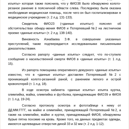
изъяты>
которая также пояснила, что у
ФИО38
было обнаружено колото-
резаное ранение в поясничной области слева. Последнему была оказана
необходимая медицинская помощь, после чего он был госпитализирован в
медицинское учреждение (т. 2 л.д. 131-133).
Свидетель
ФИО23
(
<данные изъяты>
) пояснял об
обстоятельствах обнару-жения
ФИО8
и
Потерпевший №2
на лестничном
проеме
<данные изъяты>
(т. 2 л.д. 138-140).
Виновность Азнабаева З.Ф. в совершении указанных
преступлений, также подтверждается исследованными письменными
доказательствами.
Согласно рапорту
<данные изъяты>
следует, что по-ступило
сообщение о насильственной смерти
ФИО8
в
<данные изъяты>
(т. 1 л.д.
15).
Из рапорта помощника оперативного дежурного
<данные изъяты>
известно, что в
<данные изъяты>
доставлен
Потерпевший №2
с
проникающей колото-резанной раной, с ранением легкого и острой
кровопотерей (т. 1 л.д. 18).
В ходе осмотра кабинета
<данные изъяты>
изъята куртка,
олимпийка, майка, олимпийка и футболка, принадлежащие
ФИО39
и
ФИО8
(т. 1 л.д. 19-24).
Согласно протоколу осмотра и фототаблице к нему от
ДД.ММ.ГГГГ
, на майке и олимпийке, принадлежащей
Потерпевший №2
, а
также на олимпийке, майке и куртке, принадлежащей
ФИО8
, обнаружены
бурые пятна похожие на кровь. Кроме того, на данных предметах одежды,
имеются щелевидные отверстия диной 33 и 32 мм (т. 2 л.д. 1-12).