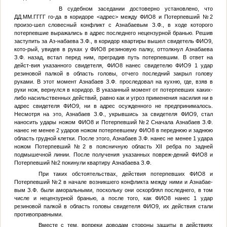
В судебном заседании достоверно установлено, что
ДД.ММ.ГГГГ
го-да в коридоре
<адрес>
между
ФИО8
и
Потерпевший №2
произо-шел словесный конфликт с Азнабаевым З.Ф., в ходе которого
потерпевшие выражались в адрес последнего нецензурной бранью. Решив
заступить за Аз-набаева З.Ф., в коридор квартиры вышел свидетель
ФИО9
,
кото-рый, увидев в руках у
ФИО8
резиновую палку, оттолкнул Азнабаева
З.Ф. назад, встал перед ним, преградив путь потерпевшим. В ответ на
дейст-вия указанного свидетеля,
ФИО8
нанес свидетелю
ФИО9
1 удар
резиновой палкой в область головы, отчего последний закрыл голову
руками. В этот момент Азнабаев З.Ф. проследовал на кухню, где, взяв в
руки нож, вернулся в коридор. В указанный момент от потерпевших каких-
либо насильственных действий, равно как и угроз применения насилия ни в
адрес свидетеля
ФИО9
, ни в адрес осужденного не предпринималось.
Несмотря на это, Азнабаев З.Ф., укрывшись за свидетеля
ФИО9
, стал
наносить удары ножом
ФИО8
и
Потерпевший №2
Сначала Азнабаев З.Ф.
нанес не менее 2 ударов ножом потерпевшему
ФИО8
в переднюю и заднюю
область грудной клетки. После этого, Азнабаев З.Ф. нанес не менее 1 удара
ножом
Потерпевший №2
в поясничную область XII ребра по задней
подмышечной линии. После получения указанных повреж-дений
ФИО8
и
Потерпевший №2
покинули квартиру Азнабаева З.Ф.
При таких обстоятельствах, действия потерпевших
ФИО8
и
Потерпевший №2
в начале возникшего конфликта между ними и Азнабае-
вым З.Ф. были аморальными, поскольку они оскорблял последнего, в том
числе и нецензурной бранью, а после того, как
ФИО8
нанес 1 удар
резиновой палкой в область головы свидетеля
ФИО9
, их действия стали
противоправными.
Вместе с тем, вопреки доводам стороны защиты в действиях