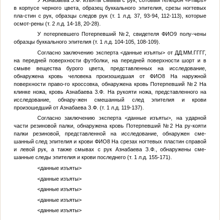
в корпусе черного цвета, образец буккального эпителия, срезы ногтевых
пла-стин с рук, образцы следов рук (т. 1 л.д. 37, 93-94, 112-113), которые
осмот-рены (т. 2 л.д. 14-18, 20-28).
У потерпевшего
Потерпевший №2
, свидетеля
ФИО9
полу-чены
образцы буккального эпителия (т. 1 л.д. 104-105, 108-109).
Согласно заключению эксперта
<данные изъяты>
от
ДД.ММ.ГГГГ
,
на передней поверхности футболки, на передней поверхности шорт и в
смыве вещества бурого цвета, представленных на исследование,
обнаружена кровь человека произошедшая от
ФИО8
На наружной
поверхности право-го кроссовка, обнаружена кровь
Потерпевший №2
На
клинке ножа, кровь Азнабаева 3.Ф. На рукояти ножа, представленного на
исследование, обнару-жен смешанный след эпителия и крови
произошедший от Азнабаева З.Ф. (т. 1 л.д. 119-137).
Согласно заключению эксперта
<данные изъяты>
, на ударной
части резиновой палки, обнаружена кровь
Потерпевший №2
На ру-кояти
палки резиновой, представленной на исследование, обнаружен сме-
шанный след эпителия и крови
ФИО8
На срезах ногтевых пластин справой
и левой рук, а также смывах с рук Азнабаева З.Ф., обнаружены сме-
шанные следы эпителия и крови последнего (т. 1 л.д. 155-171).
<данные изъяты>
<данные изъяты>
<данные изъяты>
<данные изъяты>
<данные изъяты>