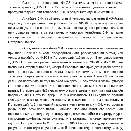
Смерть потерпевшего
ФИО8
наступила через непродолжи-
тельное время
ДД.ММ.ГГГГ
в 19 часов в помещении
<данные изъяты>
от
преступных дейст-вий Азнабаева З.Ф., в результате
<данные изъяты>
.
Азнабаев З.Ф. свой преступный умысел, направленный убийство
двух лиц - потерпевших
Потерпевший №2
и
ФИО8
, не довел до конца по
независящим от него обстоятельствам, поскольку потерпевшие оказали
ему сопротивление, а затем покинули квартиру Азнабаева З.Ф., а также
своевре-менно оказанной медицинской помощи потерпевшему
Потерпевший №2
Осужденный Азнабаев З.Ф. вину в совершении преступлений не
при-знал. Пояснял в ходе предварительного расследования о том, что
умысла на убийство
ФИО8
и
Потерпевший №2
не имел. В вечернее время
ДД.ММ.ГГГГ
он употреблял алкогольные напитки с
ФИО9
и
ФИО10
Ему
позвонил
Потерпевший №2
, который сообщил, что прие-дет и разберется с
ним по поводу денежного долга, высказал ему угрозу при-чинения
телесных повреждений, которую он воспринял всерьез. Около 18 часов он
услышал настойчивый стук во входную дверь. Посмотрев в глазок, увидел
Потерпевший №2
, после чего спросил через закрытую дверь причи-ну
визита.
Потерпевший №2
сказал ему открыть дверь и выйти в подъезд. Он
попросил
ФИО11
отрыть дверь, но она отказалась. Он сходил за своими
ключами и открыл дверь. Находясь в коридоре, стал разговаривать с
Потерпевший №2
, последний пришел к нему вместе с
ФИО8
, у которого в
руках была резиновая палка. Понимая, что они могут его избить, он
побоялся выйти в подъезд, поэтому предложил им войти в квартиру и уре-
гулировать конфликт. Когда они вошли в квартиру, то сразу нанесли ему
уда-ры,
Потерпевший №2
– руками, а
ФИО8
нанес ему удары палкой, в
результате чего один из ударов палкой пришелся ему по большому пальцу,