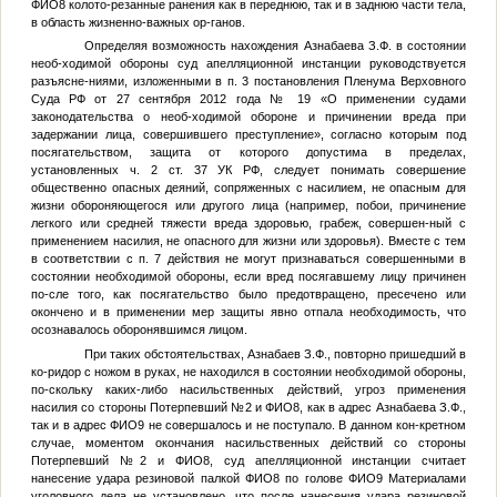
ФИО8
колото-резанные ранения как в переднюю, так и в заднюю части тела,
в область жизненно-важных ор-ганов.
Определяя возможность нахождения Азнабаева З.Ф. в состоянии
необ-ходимой обороны суд апелляционной инстанции руководствуется
разъясне-ниями, изложенными в п. 3 постановления Пленума Верховного
Суда РФ от 27 сентября 2012 года № 19 «О применении судами
законодательства о необ-ходимой обороне и причинении вреда при
задержании лица, совершившего преступление», согласно которым под
посягательством, защита от которого допустима в пределах,
установленных ч. 2 ст. 37 УК РФ, следует понимать совершение
общественно опасных деяний, сопряженных с насилием, не опасным для
жизни обороняющегося или другого лица (например, побои, причинение
легкого или средней тяжести вреда здоровью, грабеж, совершен-ный с
применением насилия, не опасного для жизни или здоровья). Вместе с тем
в соответствии с п. 7 действия не могут признаваться совершенными в
состоянии необходимой обороны, если вред посягавшему лицу причинен
по-сле того, как посягательство было предотвращено, пресечено или
окончено и в применении мер защиты явно отпала необходимость, что
осознавалось оборонявшимся лицом.
При таких обстоятельствах, Азнабаев З.Ф., повторно пришедший в
ко-ридор с ножом в руках, не находился в состоянии необходимой обороны,
по-скольку каких-либо насильственных действий, угроз применения
насилия со стороны
Потерпевший №2
и
ФИО8
, как в адрес Азнабаева З.Ф.,
так и в адрес
ФИО9
не совершалось и не поступало. В данном кон-кретном
случае, моментом окончания насильственных действий со стороны
Потерпевший №2
и
ФИО8
, суд апелляционной инстанции считает
нанесение удара резиновой палкой
ФИО8
по голове
ФИО9
Материалами
уголовного дела не установлено, что после нанесения удара резиновой