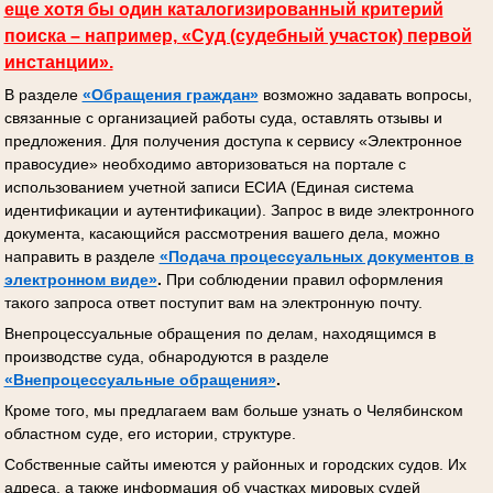
еще хотя бы один каталогизированный критерий
поиска – например, «Суд (судебный участок) первой
инстанции».
В разделе
«Обращения граждан»
возможно задавать вопросы,
связанные с организацией работы суда, оставлять отзывы и
предложения. Для получения доступа к сервису «Электронное
правосудие» необходимо авторизоваться на портале с
использованием учетной записи ЕСИА (Единая система
идентификации и аутентификации). Запрос в виде электронного
документа, касающийся рассмотрения вашего дела, можно
направить в разделе
«Подача процессуальных документов
в
электронном виде»
.
При соблюдении правил оформления
такого запроса ответ поступит вам на электронную почту.
Внепроцессуальные обращения по делам, находящимся в
производстве суда, обнародуются в разделе
«Внепроцессуальные обращения»
.
Кроме того, мы предлагаем вам больше узнать о Челябинском
областном суде, его истории, структуре.
Собственные сайты имеются у районных и городских судов. Их
адреса, а также информация об участках мировых судей