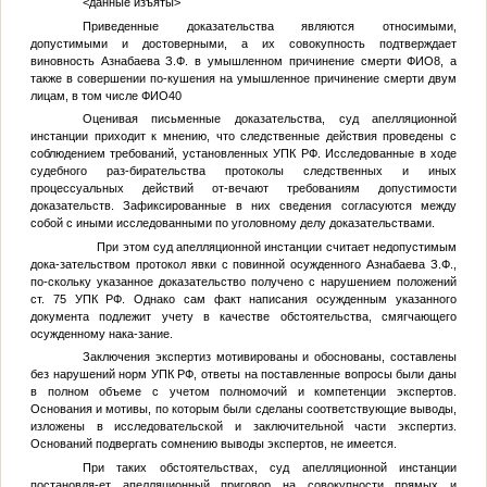
<данные изъяты>
Приведенные доказательства являются относимыми,
допустимыми и достоверными, а их совокупность подтверждает
виновность Азнабаева З.Ф. в умышленном причинение смерти
ФИО8
, а
также в совершении по-кушения на умышленное причинение смерти двум
лицам, в том числе
ФИО40
Оценивая письменные доказательства, суд апелляционной
инстанции приходит к мнению, что следственные действия проведены с
соблюдением требований, установленных УПК РФ. Исследованные в ходе
судебного раз-бирательства протоколы следственных и иных
процессуальных действий от-вечают требованиям допустимости
доказательств. Зафиксированные в них сведения согласуются между
собой с иными исследованными по уголовному делу доказательствами.
При этом суд апелляционной инстанции считает недопустимым
дока-зательством протокол явки с повинной осужденного Азнабаева З.Ф.,
по-скольку указанное доказательство получено с нарушением положений
ст. 75 УПК РФ. Однако сам факт написания осужденным указанного
документа подлежит учету в качестве обстоятельства, смягчающего
осужденному нака-зание.
Заключения экспертиз мотивированы и обоснованы, составлены
без нарушений норм УПК РФ, ответы на поставленные вопросы были даны
в полном объеме с учетом полномочий и компетенции экспертов.
Основания и мотивы, по которым были сделаны соответствующие выводы,
изложены в исследовательской и заключительной части экспертиз.
Оснований подвергать сомнению выводы экспертов, не имеется.
При таких обстоятельствах, суд апелляционной инстанции
постановля-ет апелляционный приговор на совокупности прямых и