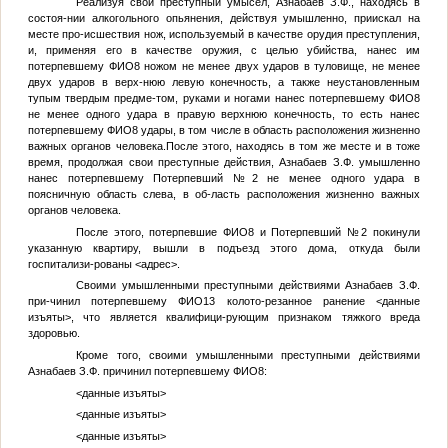
Реализуя свой преступный умысел, Азнабаев З.Ф., находясь в
состоя-нии алкогольного опьянения, действуя умышленно, приискал на
месте про-исшествия нож, используемый в качестве орудия преступления,
и, применяя его в качестве оружия, с целью убийства, нанес им
потерпевшему
ФИО8
ножом не менее двух ударов в туловище, не менее
двух ударов в верх-нюю левую конечность, а также неустановленным
тупым твердым предме-том, руками и ногами нанес потерпевшему
ФИО8
не менее одного удара в правую верхнюю конечность, то есть нанес
потерпевшему
ФИО8
удары, в том числе в область расположения жизненно
важных органов человека.После этого, находясь в том же месте и в тоже
время, продолжая свои преступные действия, Азнабаев З.Ф. умышленно
нанес потерпевшему
Потерпевший №2
не менее одного удара в
поясничную область слева, в об-ласть расположения жизненно важных
органов человека.
После этого, потерпевшие
ФИО8
и
Потерпевший №2
покинули
указанную квартиру, вышли в подъезд этого дома, откуда были
госпитализи-рованы
<адрес>
.
Своими умышленными преступными действиями Азнабаев З.Ф.
при-чинил потерпевшему
ФИО13
колото-резанное ранение
<данные
изъяты>
, что является квалифици-рующим признаком тяжкого вреда
здоровью.
Кроме того, своими умышленными преступными действиями
Азнабаев З.Ф. причинил потерпевшему
ФИО8
:
<данные изъяты>
<данные изъяты>
<данные изъяты>