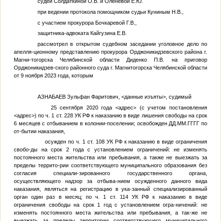
судей Солдаткиной О.В. и Оленевой Е.Ю.
при ведении протокола помощником судьи Куниным Н.В.,
с участием прокурора Бочкаревой Г.В.,
защитника-адвоката Кайгузина Е.В.
рассмотрел в открытом судебном заседании уголовное дело по
апелля-ционному представлению прокурора Орджоникидзевского района г.
Магни-тогорска Челябинской области Диденко П.В. на приговор
Орджоникидзев-ского районного суда г. Магнитогорска Челябинской области
от 9 ноября 2023 года, которым
АЗНАБАЕВ Зульфан Фаритович,
<данные изъяты>
, судимый
25 сентября 2020 года
<адрес>
(с учетом постановления
<адрес>
) по ч. 1 ст. 228 УК РФ к наказанию в виде лишения свободы на срок
6 месяцев с отбыванием в колонии-поселении; освобожден
ДД.ММ.ГГГГ
по
от-бытии наказания,
осужден по ч. 1 ст. 108 УК РФ к наказанию в виде ограничения
свобо-ды на срок 2 года с установлением ограничений: не изменять
постоянного места жительства или пребывания, а также не выезжать за
пределы террито-рии соответствующего муниципального образования без
согласия специали-зированного государственного органа,
осуществляющего надзор за отбыва-нием осужденного данного вида
наказания, являться на регистрацию в ука-занный специализированный
орган один раз в месяц; по ч. 1 ст. 114 УК РФ к наказанию в виде
ограничения свободы на срок 1 год с установлением огра-ничений: не
изменять постоянного места жительства или пребывания, а так-же не
выезжать за пределы территории соответствующего муниципального