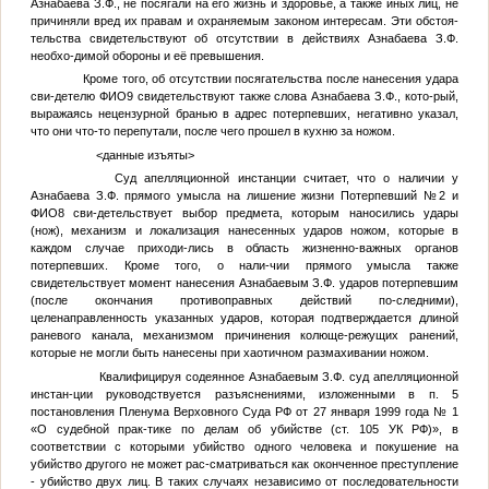
Азнабаева З.Ф., не посягали на его жизнь и здоровье, а также иных лиц, не
причиняли вред их правам и охраняемым законом интересам. Эти обстоя-
тельства свидетельствуют об отсутствии в действиях Азнабаева З.Ф.
необхо-димой обороны и её превышения.
Кроме того, об отсутствии посягательства после нанесения удара
сви-детелю
ФИО9
свидетельствуют также слова Азнабаева З.Ф., кото-рый,
выражаясь нецензурной бранью в адрес потерпевших, негативно указал,
что они что-то перепутали, после чего прошел в кухню за ножом.
<данные изъяты>
Суд апелляционной инстанции считает, что о наличии у
Азнабаева З.Ф. прямого умысла на лишение жизни
Потерпевший №2
и
ФИО8
сви-детельствует выбор предмета, которым наносились удары
(нож), механизм и локализация нанесенных ударов ножом, которые в
каждом случае приходи-лись в область жизненно-важных органов
потерпевших. Кроме того, о нали-чии прямого умысла также
свидетельствует момент нанесения Азнабаевым З.Ф. ударов потерпевшим
(после окончания противоправных действий по-следними),
целенаправленность указанных ударов, которая подтверждается длиной
раневого канала, механизмом причинения колюще-режущих ранений,
которые не могли быть нанесены при хаотичном размахивании ножом.
Квалифицируя содеянное Азнабаевым З.Ф. суд апелляционной
инстан-ции руководствуется разъяснениями, изложенными в п. 5
постановления Пленума Верховного Суда РФ от 27 января 1999 года № 1
«О судебной прак-тике по делам об убийстве (ст. 105 УК РФ)», в
соответствии с которыми убийство одного человека и покушение на
убийство другого не может рас-сматриваться как оконченное преступление
- убийство двух лиц. В таких случаях независимо от последовательности