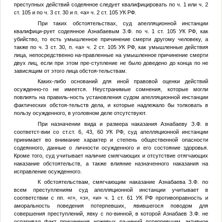
преступных действий содеянное следует квалифицировать по ч. 1 или ч. 2
ст. 105 и по ч. 3 ст. 30 и п. «а» ч. 2 ст. 105 УК РФ.
При таких обстоятельствах, суд апелляционной инстанции
квалифици-рует содеянное Азнабаевым З.Ф. по ч. 1 ст. 105 УК РФ, как
убийство, то есть умышленное причинение смерти другому человеку, а
также по ч. 3 ст. 30, п. «а» ч. 2 ст. 105 УК РФ, как умышленные действия
лица, непосредственно на-правленные на умышленное причинение смерти
двух лиц, если при этом пре-ступление не было доведено до конца по не
зависящим от этого лица обстоя-тельствам.
Каких-либо оснований для иной правовой оценки действий
осужденно-го не имеется. Неустранимые сомнения, которые могли
повлиять на правиль-ность установления судом апелляционной инстанции
фактических обстоя-тельств дела, и которые надлежало бы толковать в
пользу осужденного, в уголовном деле отсутствуют.
При назначении вида и размера наказания Азнабаеву З.Ф. в
соответст-вии со ст.ст. 6, 43, 60 УК РФ, суд апелляционной инстанции
принимает во внимание характер и степень общественной опасности
содеянного, данные о личности осужденного и его состояние здоровья.
Кроме того, суд учитывает наличие смягчающих и отсутствие отягчающих
наказание обстоятельств, а также влияние назначенного наказания на
исправление осужденного.
К обстоятельствам, смягчающим наказание Азнабаева З.Ф. по
всем преступлениям суд апелляционной инстанции учитывает в
соответствии с пп. «г», «з», «и» ч. 1 ст. 61 УК РФ противоправность и
аморальность поведения потерпевших, явившегося поводом для
совершения преступлений, явку с по-винной, в которой Азнабаев З.Ф. не
оспаривал факт причинения ножевых ра-нений потерпевшим, активное