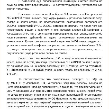
В остальной суд апелляционной инстанции считает показания
осуж-денного противоречивыми и не соответствующими, установленным
обстоя-тельствам.
В частности показания Азнабаева З.Ф. о том, что
Потерпевший
№2
и
ФИО8
стали наносить ему удары руками и резиновой палкой по телу,
голове и конечностям, не подтверждается показаниями потерпевшего
ФИО43
., свидетелей
ФИО9
,
ФИО11
, которые по-ясняли, что после того как
потерпевшие вошли в квартиру, у них начался словесный конфликт с
Азнабаевым З.Ф., при этом угроз от потерпевших не поступало, каких-либо
насильственных действий в адрес осужденного по-терпевшими не
совершалось. Кроме того, из показаний свидетеля
ФИО9
также следует, что
услышав словесный конфликт, он решил заступиться за Азнабаева З.Ф.,
оттолкнул последнего, сам стал разговаривать с потер-певшими, за это
ему нанесли 1 удар резиновой палкой по голове.
Более того, сам Азнабаева З.Ф. в ходе проверки показаний на
месте, пояснял о том, что когда
Потерпевший №2
и
ФИО8
вошли в кварти-
ру, то ударов ему не наносили, поскольку
ФИО9
стал за него за-ступаться,
а
Потерпевший №2
и
ФИО8
стали наносить удары по-следнему (т. 2 л.д.
173-184).
То обстоятельство, что заключением эксперта
№
«Д» от
ДД.ММ.ГГГГ
у Азнабаева З.Ф. установлен закрытый перелом основания
ногте-вой фаланги І пальца правой кисти, а также то, что при поступлении в
ИВС у Азнабаева З.Ф. при осмотре обнаружен порез на кисти левой руки,
не свиде-тельствует о причинении указанных повреждений потерпевшими
до нанесе-ния удара свидетелю
ФИО9
Напротив, из материалов уголовного
дела усматривается, что закрытый перелом основания ногтевой фаланги І
пальца правой кисти получен осужденным в ходе его нападения на потер-