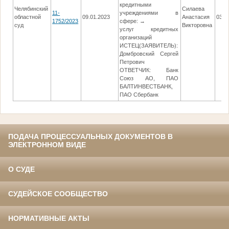
кредитными
Челябинский
Силаева
11-
учреждениями в
областной
09.01.2023
Анастасия
03.0
1752/2023
сфере: →
суд
Викторовна
услуг кредитных
организаций
ИСТЕЦ(ЗАЯВИТЕЛЬ):
Домбровский Сергей
Петрович
ОТВЕТЧИК: Банк
Союз АО, ПАО
БАЛТИНВЕСТБАНК,
ПАО Сбербанк
ПОДАЧА ПРОЦЕССУАЛЬНЫХ ДОКУМЕНТОВ В
ЭЛЕКТРОННОМ ВИДЕ
О СУДЕ
СУДЕЙСКОЕ СООБЩЕСТВО
НОРМАТИВНЫЕ АКТЫ