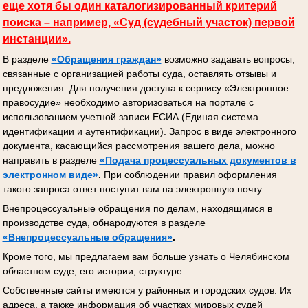
еще хотя бы один каталогизированный критерий
поиска – например, «Суд (судебный участок) первой
инстанции».
В разделе
«Обращения граждан»
возможно задавать вопросы,
связанные с организацией работы суда, оставлять отзывы и
предложения. Для получения доступа к сервису «Электронное
правосудие» необходимо авторизоваться на портале с
использованием учетной записи ЕСИА (Единая система
идентификации и аутентификации). Запрос в виде электронного
документа, касающийся рассмотрения вашего дела, можно
направить в разделе
«Подача процессуальных документов
в
электронном виде»
.
При соблюдении правил оформления
такого запроса ответ поступит вам на электронную почту.
Внепроцессуальные обращения по делам, находящимся в
производстве суда, обнародуются в разделе
«Внепроцессуальные обращения»
.
Кроме того, мы предлагаем вам больше узнать о Челябинском
областном суде, его истории, структуре.
Собственные сайты имеются у районных и городских судов. Их
адреса, а также информация об участках мировых судей