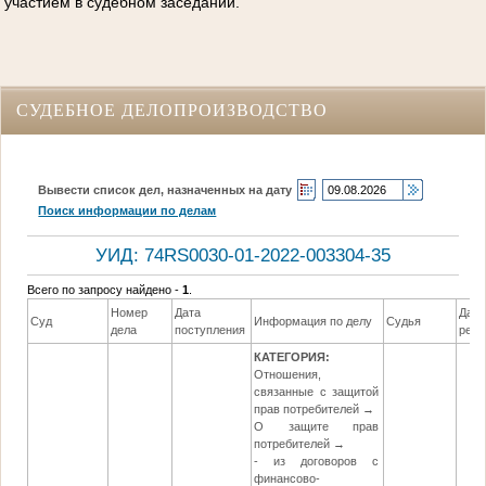
участием в судебном заседании.
СУДЕБНОЕ ДЕЛОПРОИЗВОДСТВО
Вывести список дел, назначенных на дату
Поиск информации по делам
УИД: 74RS0030-01-2022-003304-35
Всего по запросу найдено -
1
.
Номер
Дата
Дата
Суд
Информация по делу
Судья
дела
поступления
реш
КАТЕГОРИЯ:
Отношения,
связанные с защитой
прав потребителей →
О защите прав
потребителей →
- из договоров с
финансово-