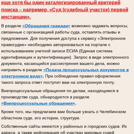
еще хотя бы один каталогизированный критерий
поиска – например, «Суд (судебный участок) первой
инстанции».
В разделе
«Обращения граждан»
возможно задавать вопросы,
связанные с организацией работы суда, оставлять отзывы и
предложения. Для получения доступа к сервису «Электронное
правосудие» необходимо авторизоваться на портале с
использованием учетной записи ЕСИА (Единая система
идентификации и аутентификации). Запрос в виде электронного
документа, касающийся рассмотрения вашего дела, можно
направить в разделе
«Подача процессуальных документов
в
электронном виде»
.
При соблюдении правил оформления
такого запроса ответ поступит вам на электронную почту.
Внепроцессуальные обращения по делам, находящимся в
производстве суда, обнародуются в разделе
«Внепроцессуальные обращения»
.
Кроме того, мы предлагаем вам больше узнать о Челябинском
областном суде, его истории, структуре.
Собственные сайты имеются у районных и городских судов. Их
адреса, а также информация об участках мировых судей