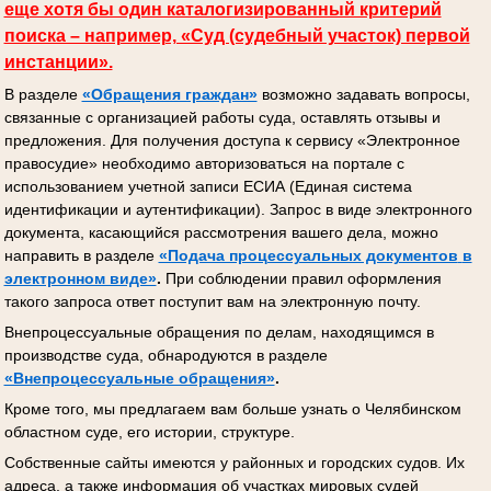
еще хотя бы один каталогизированный критерий
поиска – например, «Суд (судебный участок) первой
инстанции».
В разделе
«Обращения граждан»
возможно задавать вопросы,
связанные с организацией работы суда, оставлять отзывы и
предложения. Для получения доступа к сервису «Электронное
правосудие» необходимо авторизоваться на портале с
использованием учетной записи ЕСИА (Единая система
идентификации и аутентификации). Запрос в виде электронного
документа, касающийся рассмотрения вашего дела, можно
направить в разделе
«Подача процессуальных документов
в
электронном виде»
.
При соблюдении правил оформления
такого запроса ответ поступит вам на электронную почту.
Внепроцессуальные обращения по делам, находящимся в
производстве суда, обнародуются в разделе
«Внепроцессуальные обращения»
.
Кроме того, мы предлагаем вам больше узнать о Челябинском
областном суде, его истории, структуре.
Собственные сайты имеются у районных и городских судов. Их
адреса, а также информация об участках мировых судей