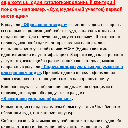
еще хотя бы один каталогизированный критерий
поиска – например, «Суд (судебный участок) первой
инстанции».
В разделе
«Обращения граждан»
возможно задавать вопросы,
связанные с организацией работы суда, оставлять отзывы и
предложения. Для получения доступа к сервису «Электронное
правосудие» необходимо авторизоваться на портале с
использованием учетной записи ЕСИА (Единая система
идентификации и аутентификации). Запрос в виде электронного
документа, касающийся рассмотрения вашего дела, можно
направить в разделе
«Подача процессуальных документов
в
электронном виде»
.
При соблюдении правил оформления
такого запроса ответ поступит вам на электронную почту.
Внепроцессуальные обращения по делам, находящимся в
производстве суда, обнародуются в разделе
«Внепроцессуальные обращения»
.
Кроме того, мы предлагаем вам больше узнать о Челябинском
областном суде, его истории, структуре.
Собственные сайты имеются у районных и городских судов. Их
адреса, а также информация об участках мировых судей