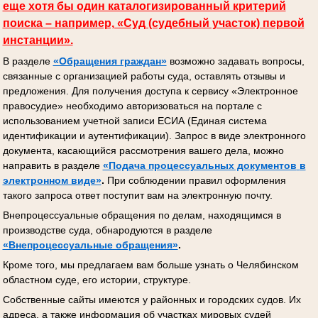
еще хотя бы один каталогизированный критерий
поиска – например, «Суд (судебный участок) первой
инстанции».
В разделе
«Обращения граждан»
возможно задавать вопросы,
связанные с организацией работы суда, оставлять отзывы и
предложения. Для получения доступа к сервису «Электронное
правосудие» необходимо авторизоваться на портале с
использованием учетной записи ЕСИА (Единая система
идентификации и аутентификации). Запрос в виде электронного
документа, касающийся рассмотрения вашего дела, можно
направить в разделе
«Подача процессуальных документов
в
электронном виде»
.
При соблюдении правил оформления
такого запроса ответ поступит вам на электронную почту.
Внепроцессуальные обращения по делам, находящимся в
производстве суда, обнародуются в разделе
«Внепроцессуальные обращения»
.
Кроме того, мы предлагаем вам больше узнать о Челябинском
областном суде, его истории, структуре.
Собственные сайты имеются у районных и городских судов. Их
адреса, а также информация об участках мировых судей