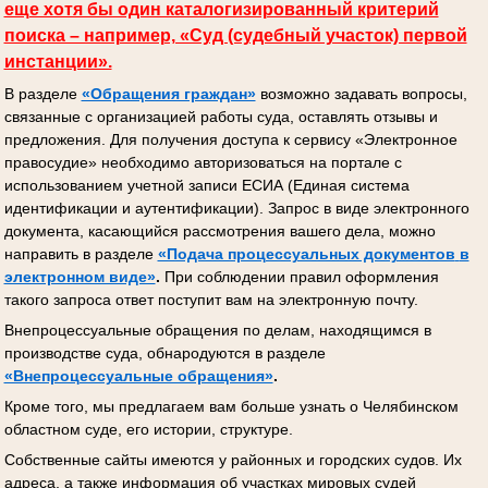
еще хотя бы один каталогизированный критерий
поиска – например, «Суд (судебный участок) первой
инстанции».
В разделе
«Обращения граждан»
возможно задавать вопросы,
связанные с организацией работы суда, оставлять отзывы и
предложения. Для получения доступа к сервису «Электронное
правосудие» необходимо авторизоваться на портале с
использованием учетной записи ЕСИА (Единая система
идентификации и аутентификации). Запрос в виде электронного
документа, касающийся рассмотрения вашего дела, можно
направить в разделе
«Подача процессуальных документов
в
электронном виде»
.
При соблюдении правил оформления
такого запроса ответ поступит вам на электронную почту.
Внепроцессуальные обращения по делам, находящимся в
производстве суда, обнародуются в разделе
«Внепроцессуальные обращения»
.
Кроме того, мы предлагаем вам больше узнать о Челябинском
областном суде, его истории, структуре.
Собственные сайты имеются у районных и городских судов. Их
адреса, а также информация об участках мировых судей