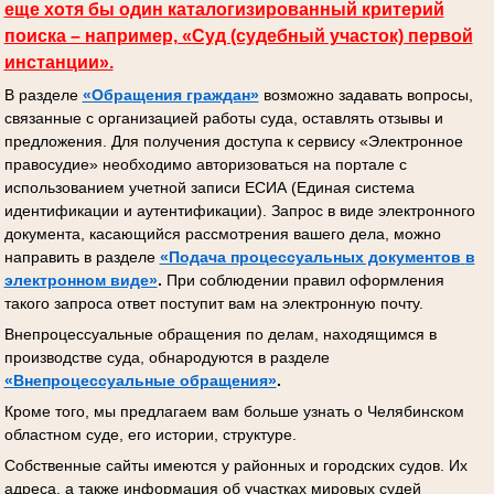
еще хотя бы один каталогизированный критерий
поиска – например, «Суд (судебный участок) первой
инстанции».
В разделе
«Обращения граждан»
возможно задавать вопросы,
связанные с организацией работы суда, оставлять отзывы и
предложения. Для получения доступа к сервису «Электронное
правосудие» необходимо авторизоваться на портале с
использованием учетной записи ЕСИА (Единая система
идентификации и аутентификации). Запрос в виде электронного
документа, касающийся рассмотрения вашего дела, можно
направить в разделе
«Подача процессуальных документов
в
электронном виде»
.
При соблюдении правил оформления
такого запроса ответ поступит вам на электронную почту.
Внепроцессуальные обращения по делам, находящимся в
производстве суда, обнародуются в разделе
«Внепроцессуальные обращения»
.
Кроме того, мы предлагаем вам больше узнать о Челябинском
областном суде, его истории, структуре.
Собственные сайты имеются у районных и городских судов. Их
адреса, а также информация об участках мировых судей