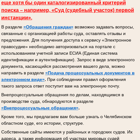
еще хотя бы один каталогизированный критерий
поиска – например, «Суд (судебный участок) первой
инстанции».
В разделе
«Обращения граждан»
возможно задавать вопросы,
связанные с организацией работы суда, оставлять отзывы и
предложения. Для получения доступа к сервису «Электронное
правосудие» необходимо авторизоваться на портале с
использованием учетной записи ЕСИА (Единая система
идентификации и аутентификации). Запрос в виде электронного
документа, касающийся рассмотрения вашего дела, можно
направить в разделе
«Подача процессуальных документов
в
электронном виде»
.
При соблюдении правил оформления
такого запроса ответ поступит вам на электронную почту.
Внепроцессуальные обращения по делам, находящимся в
производстве суда, обнародуются в разделе
«Внепроцессуальные обращения»
.
Кроме того, мы предлагаем вам больше узнать о Челябинском
областном суде, его истории, структуре.
Собственные сайты имеются у районных и городских судов. Их
адреса, а также информация об участках мировых судей