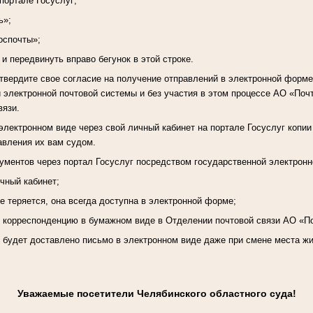
 портале Госуслуг;
ь»;
оспочты»;
 и передвинуть вправо бегунок в этой строке.
вердите свое согласие на получение отправлений в электронной форме
 электронной почтовой системы и без участия в этом процессе АО «Почт
вязи.
электронном виде через свой личный кабинет на портале Госуслуг копии
авления их вам судом.
ментов через портал Госуслуг посредством государственной электронн
ичный кабинет;
е теряется, она всегда доступна в электронной форме;
ь корреспонденцию в бумажном виде в Отделении почтовой связи АО «П
, будет доставлено письмо в электронном виде даже при смене места ж
Уважаемые посетители Челябинского областного суда!