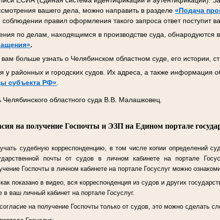
писи ЕСИА (Единая система идентификации и аутентификации). За
ссмотрения вашего дела, можно направить в разделе
«Подача про
 соблюдении правил оформления такого запроса ответ поступит ва
ния по делам, находящимся в производстве суда, обнародуются в
ращения»
.
вам больше узнать о Челябинском областном суде, его истории, ст
 у районных и городских судов. Их адреса, а также информация о
ы субъекта РФ»
.
 Челябинского областного суда В.В. Малашковец.
асия на получение Госпочты и ЭЗП на Едином портале госуда
учать судебную корреспонденцию, в том числе копии определений су
ударственной почты от судов в личном кабинете на портале Госу
чение Госпочты в личном кабинете на портале Госуслуг можно ознаком
ак показано в видео, вся корреспонденция из судов и других государст
 в ваш личный кабинет на портале Госуслуг.
согласие на получение Госпочты только от судов, это можно сделать 