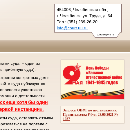
454006, Челябинская обл.,
г. Челябинск, ул. Труда, д. 34
Тел.: (351) 239-26-20
info@court.uu.ru
chel_os@court.uu.ru
развернуть
ами суда, – один из
в приёмную суда).
отрении конкретных дел в
сайте суда публикуются
зопасности участников
ормации о деятельности
ск еще хотя бы один
первой инстанции».
Запросы ОПФР по постановлению
Правительства РФ от 28.06.2021 №
оты суда, оставлять отзывы
1037
ризоваться на портале с