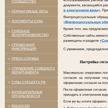
использованием учетной за
СООБЩЕСТВО
документа, касающийся ра
в электронном виде»
.
При
НОРМАТИВНЫЕ АКТЫ
Внепроцессуальные обраще
ДОКУМЕНТЫ СУДА
«Внепроцессуальные об
Кроме того, мы предлагаем 
СУДЕБНОЕ
ДЕЛОПРОИЗВОДСТВО
Собственные сайты имеются
размещены в разделе
«Суд
СПРАВОЧНАЯ
ИНФОРМАЦИЯ
С уважением, председатель
ПРЕСС-СЛУЖБА
Настройка согл
УПРАВЛЕНИЕ СУДЕБНОГО
ДЕПАРТАМЕНТА
Максимально оперативно пол
согласия на получение гос
СУДЫ СУБЪЕКТА РФ
оформлению согласия на полу
После оформления согласия, к
МУНИЦИПАЛЬНЫЕ
приходить в электронном виде
ОРГАНЫ ВЛАСТИ
Если же вы хотите оформить 
ВАКАНСИИ