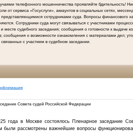
лучаями телефонного мошенничества проявляйте бдительность! Ни
ли от сервиса «Госуслуги», аккаунтов в социальных сетях, мессен
е представляющимися сотрудниками суда. Вопросы финансового х
няются. Сотрудники суда могут связываться с участниками процес
 и месте судебного заседания; сообщения о готовности к выдаче 
в; сообщения о возможности ознакомления с материалами дел; ут
 связанных с участием в судебном заседании.
информация
седание Совета судей Российской Федерации
025 года в Москве состоялось Пленарное заседание Сов
ом были рассмотрены важнейшие вопросы функционирова