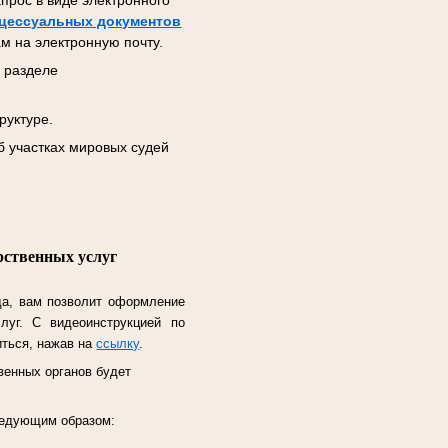
прос в виде электронного
цессуальных документов
м на электронную почту.
 разделе
руктуре.
б участках мировых судей
рственных услуг
да, вам позволит оформление
слуг.
С видеоинструкцией по
иться, нажав на
ссылку
.
венных органов будет
следующим образом: