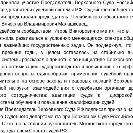
 приняли участие Председатель Верховного Суда Росси
 представители судебной системы РФ. Судейское сообществ
ии представлял председатель Челябинского областного су
и Вячеслав Владимирович Малашковец.
удейским сообществом, Игорь Викторович отметил, что в 
лжила развиваться в условиях меняющегося спектра об
 важнейших государственных задач. Он подчеркнул, что
в прежние годы, в целом оставалось на стабильно вы
й системы рассказал о принятых по инициативе Верховног
 на оптимизацию судопроизводства и повышение его эффек
тронул вопросы единообразия применения судебной прак
чительно на основе закона и правовых позиций Верховн
ной нагрузки; взаимодействия с судебными органами 
вого сотрудничества; адаптации судов к цифрово
истемы обучения и повышения квалификации судей.
я Председатель Верховного Суда РФ подписал приказ о на
ра Судебного департамента при Верховном Суде Российск
 Также на заседании руководитель Московского городског
едседателем Совета судей РФ.