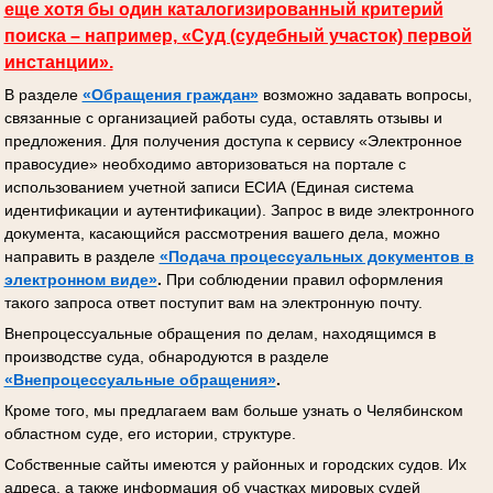
еще хотя бы один каталогизированный критерий
поиска – например, «Суд (судебный участок) первой
инстанции».
В разделе
«Обращения граждан»
возможно задавать вопросы,
связанные с организацией работы суда, оставлять отзывы и
предложения. Для получения доступа к сервису «Электронное
правосудие» необходимо авторизоваться на портале с
использованием учетной записи ЕСИА (Единая система
идентификации и аутентификации). Запрос в виде электронного
документа, касающийся рассмотрения вашего дела, можно
направить в разделе
«Подача процессуальных документов
в
электронном виде»
.
При соблюдении правил оформления
такого запроса ответ поступит вам на электронную почту.
Внепроцессуальные обращения по делам, находящимся в
производстве суда, обнародуются в разделе
«Внепроцессуальные обращения»
.
Кроме того, мы предлагаем вам больше узнать о Челябинском
областном суде, его истории, структуре.
Собственные сайты имеются у районных и городских судов. Их
адреса, а также информация об участках мировых судей