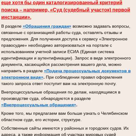
еще хотя бы один каталогизированный критерий
поиска – например, «Суд (судебный участок) первой
инстанции».
В разделе
«Обращения граждан»
возможно задавать вопросы,
связанные с организацией работы суда, оставлять отзывы и
предложения. Для получения доступа к сервису «Электронное
правосудие» необходимо авторизоваться на портале с
использованием учетной записи ЕСИА (Единая система
идентификации и аутентификации). Запрос в виде электронного
документа, касающийся рассмотрения вашего дела, можно
направить в разделе
«Подача процессуальных документов
в
электронном виде»
.
При соблюдении правил оформления
такого запроса ответ поступит вам на электронную почту.
Внепроцессуальные обращения по делам, находящимся в
производстве суда, обнародуются в разделе
«Внепроцессуальные обращения»
.
Кроме того, мы предлагаем вам больше узнать о Челябинском
областном суде, его истории, структуре.
Собственные сайты имеются у районных и городских судов. Их
адреса, а также информация об участках мировых судей