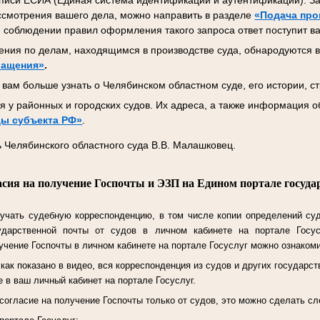
писи ЕСИА (Единая система идентификации и аутентификации). За
ссмотрения вашего дела, можно направить в разделе
«Подача про
 соблюдении правил оформления такого запроса ответ поступит ва
ния по делам, находящимся в производстве суда, обнародуются в
ращения»
.
вам больше узнать о Челябинском областном суде, его истории, ст
 у районных и городских судов. Их адреса, а также информация о
ы субъекта РФ»
.
 Челябинского областного суда В.В. Малашковец.
асия на получение Госпочты и ЭЗП на Едином портале госуда
учать судебную корреспонденцию, в том числе копии определений су
ударственной почты от судов в личном кабинете на портале Госу
чение Госпочты в личном кабинете на портале Госуслуг можно ознаком
ак показано в видео, вся корреспонденция из судов и других государст
 в ваш личный кабинет на портале Госуслуг.
согласие на получение Госпочты только от судов, это можно сделать 