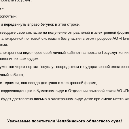
 портале Госуслуг;
ь»;
оспочты»;
 и передвинуть вправо бегунок в этой строке.
вердите свое согласие на получение отправлений в электронной форме
 электронной почтовой системы и без участия в этом процессе АО «Почт
вязи.
электронном виде через свой личный кабинет на портале Госуслуг копии
авления их вам судом.
ментов через портал Госуслуг посредством государственной электронн
ичный кабинет;
е теряется, она всегда доступна в электронной форме;
ь корреспонденцию в бумажном виде в Отделении почтовой связи АО «П
, будет доставлено письмо в электронном виде даже при смене места ж
Уважаемые посетители Челябинского областного суда!