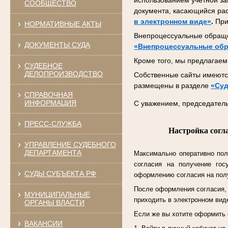
использованием учетной за
СООБЩЕСТВО
документа, касающийся ра
в электронном виде»
.
При
НОРМАТИВНЫЕ АКТЫ
Внепроцессуальные обраще
ДОКУМЕНТЫ СУДА
«Внепроцессуальные об
Кроме того, мы предлагаем 
СУДЕБНОЕ
ДЕЛОПРОИЗВОДСТВО
Собственные сайты имеются
размещены в разделе
«Суд
СПРАВОЧНАЯ
ИНФОРМАЦИЯ
С уважением, председатель
ПРЕСС-СЛУЖБА
Настройка согл
УПРАВЛЕНИЕ СУДЕБНОГО
ДЕПАРТАМЕНТА
Максимально оперативно пол
согласия на получение гос
СУДЫ СУБЪЕКТА РФ
оформлению согласия на полу
После оформления согласия, к
МУНИЦИПАЛЬНЫЕ
приходить в электронном виде
ОРГАНЫ ВЛАСТИ
Если же вы хотите оформить 
ВАКАНСИИ