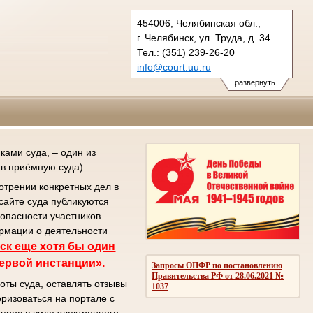
454006, Челябинская обл.,
г. Челябинск, ул. Труда, д. 34
Тел.: (351) 239-26-20
info@court.uu.ru
chel_os@court.uu.ru
развернуть
ами суда, – один из
в приёмную суда).
отрении конкретных дел в
сайте суда публикуются
зопасности участников
ормации о деятельности
ск еще хотя бы один
первой инстанции».
Запросы ОПФР по постановлению
Правительства РФ от 28.06.2021 №
оты суда, оставлять отзывы
1037
ризоваться на портале с