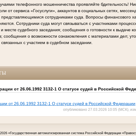
лучаями телефонного мошенничества проявляйте бдительность! Ни
ли от сервиса «Госуслуги», аккаунтов в социальных сетях, мессен
е представляющимися сотрудниками суда. Вопросы финансового х
няются. Сотрудники суда могут связываться с участниками процес
 и месте судебного заседания; сообщения о готовности к выдаче 
в; сообщения о возможности ознакомления с материалами дел; ут
 связанных с участием в судебном заседании.
ТЫ
ации от 26.06.1992 3132-1 О статусе судей в Российской Фед
ии от 26.06.1992 3132-1 О статусе судей в Российской Федерации
опубликовано 27.03.2026 10:05 (МСК), из
-2026
«Государственная автоматизированная система Российской Федерации «Правос