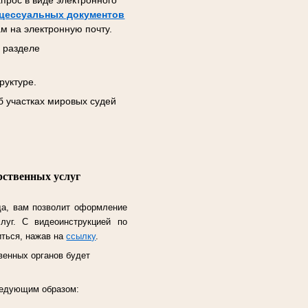
прос в виде электронного
цессуальных документов
м на электронную почту.
 разделе
руктуре.
б участках мировых судей
рственных услуг
да, вам позволит оформление
слуг.
С видеоинструкцией по
иться, нажав на
ссылку
.
венных органов будет
следующим образом: