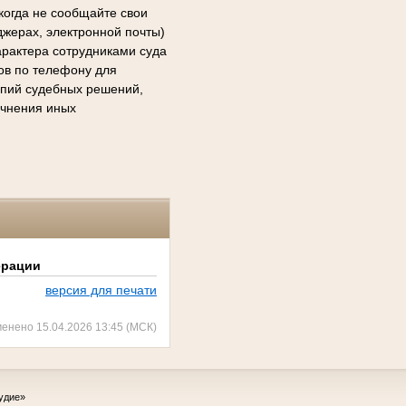
когда не сообщайте свои
джерах, электронной почты)
арактера сотрудниками суда
сов по телефону для
копий судебных решений,
очнения иных
ерации
версия для печати
менено 15.04.2026 13:45 (МСК)
удие»