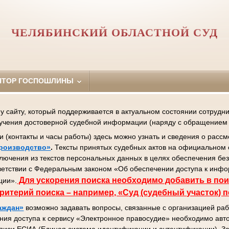
ЧЕЛЯБИНСКИЙ ОБЛАСТНОЙ СУД
ЯТОР ГОСПОШЛИНЫ
сайту, который поддерживается в актуальном состоянии сотрудник
лучения достоверной судебной информации (наряду с обращением 
контакты и часы работы) здесь можно узнать и сведения о рассм
роизводство»
.
Тексты принятых судебных актов на официальном 
ключения из текстов персональных данных в целях обеспечения бе
ветствии с Федеральным законом «Об обеспечении доступа к инф
Д
ля ускорения поиска необходимо добавить в пои
ции».
ритерий поиска – например, «Суд (судебный участок) 
аждан»
возможно задавать вопросы, связанные с организацией раб
ния доступа к сервису «Электронное правосудие» необходимо авто