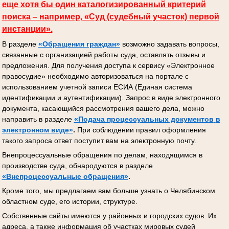
еще хотя бы один каталогизированный критерий
поиска – например, «Суд (судебный участок) первой
инстанции».
В разделе
«Обращения граждан»
возможно задавать вопросы,
связанные с организацией работы суда, оставлять отзывы и
предложения. Для получения доступа к сервису «Электронное
правосудие» необходимо авторизоваться на портале с
использованием учетной записи ЕСИА (Единая система
идентификации и аутентификации). Запрос в виде электронного
документа, касающийся рассмотрения вашего дела, можно
направить в разделе
«Подача процессуальных документов
в
электронном виде»
.
При соблюдении правил оформления
такого запроса ответ поступит вам на электронную почту.
Внепроцессуальные обращения по делам, находящимся в
производстве суда, обнародуются в разделе
«Внепроцессуальные обращения»
.
Кроме того, мы предлагаем вам больше узнать о Челябинском
областном суде, его истории, структуре.
Собственные сайты имеются у районных и городских судов. Их
адреса, а также информация об участках мировых судей