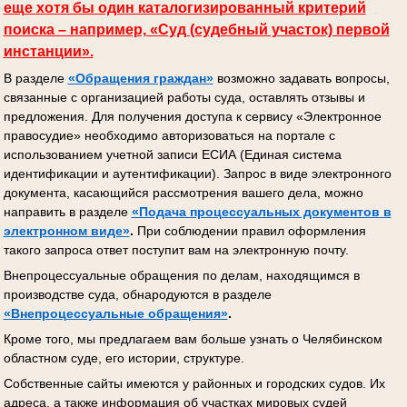
еще хотя бы один каталогизированный критерий
поиска – например, «Суд (судебный участок) первой
инстанции».
В разделе
«Обращения граждан»
возможно задавать вопросы,
связанные с организацией работы суда, оставлять отзывы и
предложения. Для получения доступа к сервису «Электронное
правосудие» необходимо авторизоваться на портале с
использованием учетной записи ЕСИА (Единая система
идентификации и аутентификации). Запрос в виде электронного
документа, касающийся рассмотрения вашего дела, можно
направить в разделе
«Подача процессуальных документов
в
электронном виде»
.
При соблюдении правил оформления
такого запроса ответ поступит вам на электронную почту.
Внепроцессуальные обращения по делам, находящимся в
производстве суда, обнародуются в разделе
«Внепроцессуальные обращения»
.
Кроме того, мы предлагаем вам больше узнать о Челябинском
областном суде, его истории, структуре.
Собственные сайты имеются у районных и городских судов. Их
адреса, а также информация об участках мировых судей