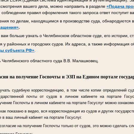
писи ЕСИА (Единая система идентификации и аутентификации). За
ссмотрения вашего дела, можно направить в разделе
«Подача про
 соблюдении правил оформления такого запроса ответ поступит ва
ния по делам, находящимся в производстве суда, обнародуются в
ращения»
.
вам больше узнать о Челябинском областном суде, его истории, ст
 у районных и городских судов. Их адреса, а также информация о
ы субъекта РФ»
.
 Челябинского областного суда В.В. Малашковец.
асия на получение Госпочты и ЭЗП на Едином портале госуда
учать судебную корреспонденцию, в том числе копии определений су
ударственной почты от судов в личном кабинете на портале Госу
чение Госпочты в личном кабинете на портале Госуслуг можно ознаком
ак показано в видео, вся корреспонденция из судов и других государст
 в ваш личный кабинет на портале Госуслуг.
согласие на получение Госпочты только от судов, это можно сделать 