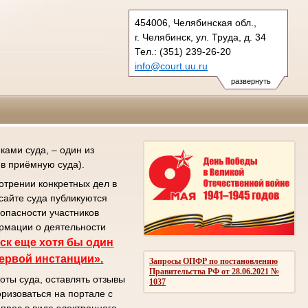
454006, Челябинская обл.,
г. Челябинск, ул. Труда, д. 34
Тел.: (351) 239-26-20
info@court.uu.ru
chel_os@court.uu.ru
развернуть
ами суда, – один из
в приёмную суда).
отрении конкретных дел в
сайте суда публикуются
зопасности участников
ормации о деятельности
ск еще хотя бы один
первой инстанции».
Запросы ОПФР по постановлению
Правительства РФ от 28.06.2021 №
оты суда, оставлять отзывы
1037
ризоваться на портале с