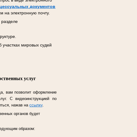
прос в виде электронного
цессуальных документов
м на электронную почту.
 разделе
руктуре.
б участках мировых судей
рственных услуг
да, вам позволит оформление
слуг.
С видеоинструкцией по
иться, нажав на
ссылку
.
венных органов будет
следующим образом: