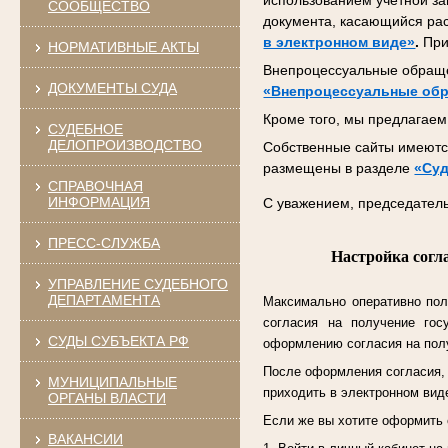
использованием учетной за
СООБЩЕСТВО
документа, касающийся ра
в электронном виде»
.
При
НОРМАТИВНЫЕ АКТЫ
Внепроцессуальные обраще
ДОКУМЕНТЫ СУДА
«Внепроцессуальные об
Кроме того, мы предлагаем 
СУДЕБНОЕ
ДЕЛОПРОИЗВОДСТВО
Собственные сайты имеются
размещены в разделе
«Суд
СПРАВОЧНАЯ
ИНФОРМАЦИЯ
С уважением, председатель
ПРЕСС-СЛУЖБА
Настройка согл
УПРАВЛЕНИЕ СУДЕБНОГО
ДЕПАРТАМЕНТА
Максимально оперативно пол
согласия на получение гос
СУДЫ СУБЪЕКТА РФ
оформлению согласия на полу
После оформления согласия, к
МУНИЦИПАЛЬНЫЕ
приходить в электронном виде
ОРГАНЫ ВЛАСТИ
Если же вы хотите оформить 
ВАКАНСИИ