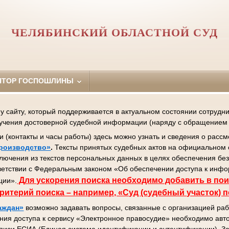
ЧЕЛЯБИНСКИЙ ОБЛАСТНОЙ СУД
ЯТОР ГОСПОШЛИНЫ
сайту, который поддерживается в актуальном состоянии сотрудник
лучения достоверной судебной информации (наряду с обращением 
контакты и часы работы) здесь можно узнать и сведения о рассм
роизводство»
.
Тексты принятых судебных актов на официальном 
ключения из текстов персональных данных в целях обеспечения бе
ветствии с Федеральным законом «Об обеспечении доступа к инф
Д
ля ускорения поиска необходимо добавить в пои
ции».
ритерий поиска – например, «Суд (судебный участок) 
аждан»
возможно задавать вопросы, связанные с организацией раб
ния доступа к сервису «Электронное правосудие» необходимо авто