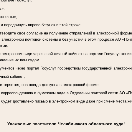
 портале Госуслуг;
ь»;
оспочты»;
 и передвинуть вправо бегунок в этой строке.
вердите свое согласие на получение отправлений в электронной форме
 электронной почтовой системы и без участия в этом процессе АО «Почт
вязи.
электронном виде через свой личный кабинет на портале Госуслуг копии
авления их вам судом.
ментов через портал Госуслуг посредством государственной электронн
ичный кабинет;
е теряется, она всегда доступна в электронной форме;
ь корреспонденцию в бумажном виде в Отделении почтовой связи АО «П
, будет доставлено письмо в электронном виде даже при смене места ж
Уважаемые посетители Челябинского областного суда!