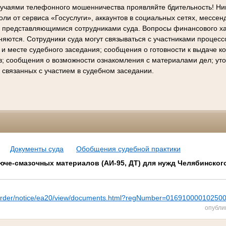
лучаями телефонного мошенничества проявляйте бдительность! Ни
ли от сервиса «Госуслуги», аккаунтов в социальных сетях, мессен
е представляющимися сотрудниками суда. Вопросы финансового х
няются. Сотрудники суда могут связываться с участниками процес
 и месте судебного заседания; сообщения о готовности к выдаче 
в; сообщения о возможности ознакомления с материалами дел; ут
 связанных с участием в судебном заседании.
Документы суда
Обобщения судебной практики
рюче-смазочных материалов (АИ-95, ДТ) для нужд Челябинског
pz/order/notice/ea20/view/documents.html?regNumber=01691000010250
опубли