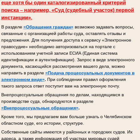
еще хотя бы один каталогизированный критерий
поиска – например, «Суд (судебный участок) первой
инстанции».
В разделе
«Обращения граждан»
возможно задавать вопросы,
связанные с организацией работы суда, оставлять отзывы и
предложения. Для получения доступа к сервису «Электронное
правосудие» необходимо авторизоваться на портале с
использованием учетной записи ЕСИА (Единая система
идентификации и аутентификации). Запрос в виде электронного
документа, касающийся рассмотрения вашего дела, можно
направить в разделе
«Подача процессуальных документов
в
электронном виде»
.
При соблюдении правил оформления
такого запроса ответ поступит вам на электронную почту.
Внепроцессуальные обращения по делам, находящимся в
производстве суда, обнародуются в разделе
«Внепроцессуальные обращения»
.
Кроме того, мы предлагаем вам больше узнать о Челябинском
областном суде, его истории, структуре.
Собственные сайты имеются у районных и городских судов. Их
адреса, а также информация об участках мировых судей