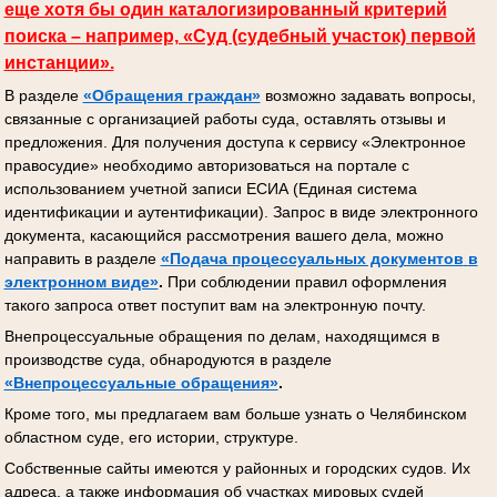
еще хотя бы один каталогизированный критерий
поиска – например, «Суд (судебный участок) первой
инстанции».
В разделе
«Обращения граждан»
возможно задавать вопросы,
связанные с организацией работы суда, оставлять отзывы и
предложения. Для получения доступа к сервису «Электронное
правосудие» необходимо авторизоваться на портале с
использованием учетной записи ЕСИА (Единая система
идентификации и аутентификации). Запрос в виде электронного
документа, касающийся рассмотрения вашего дела, можно
направить в разделе
«Подача процессуальных документов
в
электронном виде»
.
При соблюдении правил оформления
такого запроса ответ поступит вам на электронную почту.
Внепроцессуальные обращения по делам, находящимся в
производстве суда, обнародуются в разделе
«Внепроцессуальные обращения»
.
Кроме того, мы предлагаем вам больше узнать о Челябинском
областном суде, его истории, структуре.
Собственные сайты имеются у районных и городских судов. Их
адреса, а также информация об участках мировых судей