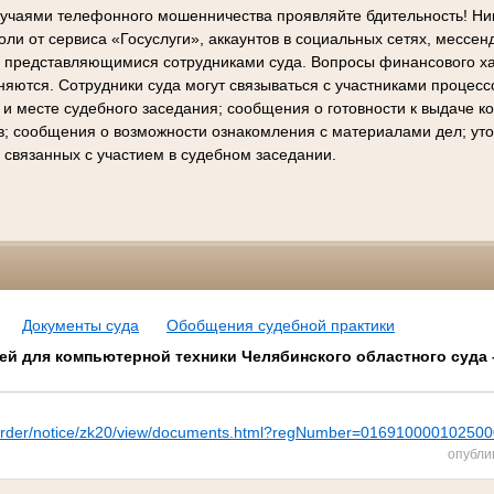
лучаями телефонного мошенничества проявляйте бдительность! Ни
ли от сервиса «Госуслуги», аккаунтов в социальных сетях, мессен
е представляющимися сотрудниками суда. Вопросы финансового х
няются. Сотрудники суда могут связываться с участниками процес
 и месте судебного заседания; сообщения о готовности к выдаче 
в; сообщения о возможности ознакомления с материалами дел; ут
 связанных с участием в судебном заседании.
Документы суда
Обобщения судебной практики
ей для компьютерной техники Челябинского областного суда –
pz/order/notice/zk20/view/documents.html?regNumber=01691000010250
опубли