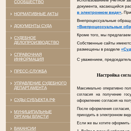
использованием учетной за
СООБЩЕСТВО
документа, касающийся ра
в электронном виде»
.
При
НОРМАТИВНЫЕ АКТЫ
Внепроцессуальные обраще
ДОКУМЕНТЫ СУДА
«Внепроцессуальные об
Кроме того, мы предлагаем 
СУДЕБНОЕ
ДЕЛОПРОИЗВОДСТВО
Собственные сайты имеются
размещены в разделе
«Суд
СПРАВОЧНАЯ
ИНФОРМАЦИЯ
С уважением, председатель
ПРЕСС-СЛУЖБА
Настройка согл
УПРАВЛЕНИЕ СУДЕБНОГО
ДЕПАРТАМЕНТА
Максимально оперативно пол
согласия на получение гос
СУДЫ СУБЪЕКТА РФ
оформлению согласия на полу
После оформления согласия, к
МУНИЦИПАЛЬНЫЕ
приходить в электронном виде
ОРГАНЫ ВЛАСТИ
Если же вы хотите оформить 
ВАКАНСИИ