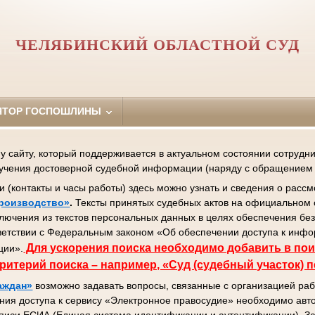
ЧЕЛЯБИНСКИЙ ОБЛАСТНОЙ СУД
ЯТОР ГОСПОШЛИНЫ
сайту, который поддерживается в актуальном состоянии сотрудник
лучения достоверной судебной информации (наряду с обращением 
контакты и часы работы) здесь можно узнать и сведения о рассм
роизводство»
.
Тексты принятых судебных актов на официальном 
ключения из текстов персональных данных в целях обеспечения бе
ветствии с Федеральным законом «Об обеспечении доступа к инф
Д
ля ускорения поиска необходимо добавить в пои
ции».
ритерий поиска – например, «Суд (судебный участок) 
аждан»
возможно задавать вопросы, связанные с организацией раб
ния доступа к сервису «Электронное правосудие» необходимо авто