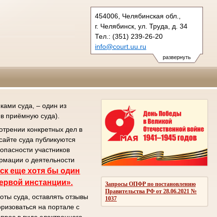
454006, Челябинская обл.,
г. Челябинск, ул. Труда, д. 34
Тел.: (351) 239-26-20
info@court.uu.ru
chel_os@court.uu.ru
развернуть
ами суда, – один из
в приёмную суда).
отрении конкретных дел в
сайте суда публикуются
зопасности участников
ормации о деятельности
ск еще хотя бы один
первой инстанции».
Запросы ОПФР по постановлению
Правительства РФ от 28.06.2021 №
оты суда, оставлять отзывы
1037
ризоваться на портале с