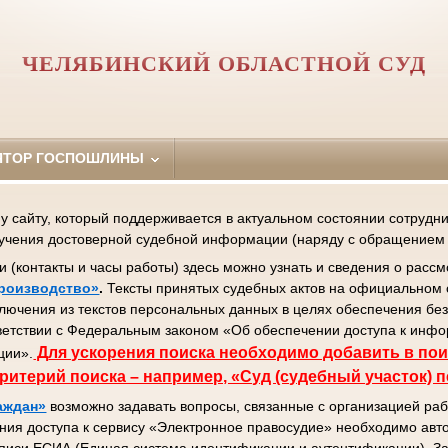
ЧЕЛЯБИНСКИЙ ОБЛАСТНОЙ СУД
ЯТОР ГОСПОШЛИНЫ
сайту, который поддерживается в актуальном состоянии сотрудник
лучения достоверной судебной информации (наряду с обращением 
контакты и часы работы) здесь можно узнать и сведения о рассм
роизводство»
.
Тексты принятых судебных актов на официальном 
ключения из текстов персональных данных в целях обеспечения бе
ветствии с Федеральным законом «Об обеспечении доступа к инф
Д
ля ускорения поиска необходимо добавить в пои
ции».
ритерий поиска – например, «Суд (судебный участок) 
аждан»
возможно задавать вопросы, связанные с организацией раб
ния доступа к сервису «Электронное правосудие» необходимо авто