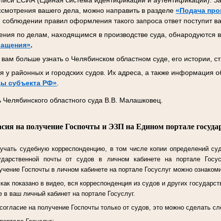
писи ЕСИА (Единая система идентификации и аутентификации). За
ссмотрения вашего дела, можно направить в разделе
«Подача про
 соблюдении правил оформления такого запроса ответ поступит ва
ния по делам, находящимся в производстве суда, обнародуются в
ращения»
.
вам больше узнать о Челябинском областном суде, его истории, ст
 у районных и городских судов. Их адреса, а также информация о
ы субъекта РФ»
.
 Челябинского областного суда В.В. Малашковец.
асия на получение Госпочты и ЭЗП на Едином портале госуда
учать судебную корреспонденцию, в том числе копии определений су
ударственной почты от судов в личном кабинете на портале Госу
чение Госпочты в личном кабинете на портале Госуслуг можно ознаком
ак показано в видео, вся корреспонденция из судов и других государст
 в ваш личный кабинет на портале Госуслуг.
согласие на получение Госпочты только от судов, это можно сделать 