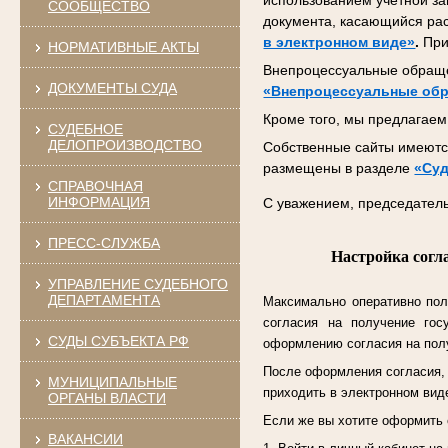
использованием учетной за
СООБЩЕСТВО
документа, касающийся ра
в электронном виде»
.
При
НОРМАТИВНЫЕ АКТЫ
Внепроцессуальные обраще
ДОКУМЕНТЫ СУДА
«Внепроцессуальные об
Кроме того, мы предлагаем 
СУДЕБНОЕ
ДЕЛОПРОИЗВОДСТВО
Собственные сайты имеются
размещены в разделе
«Суд
СПРАВОЧНАЯ
ИНФОРМАЦИЯ
С уважением, председатель
ПРЕСС-СЛУЖБА
Настройка согл
УПРАВЛЕНИЕ СУДЕБНОГО
ДЕПАРТАМЕНТА
Максимально оперативно пол
согласия на получение гос
СУДЫ СУБЪЕКТА РФ
оформлению согласия на полу
После оформления согласия, к
МУНИЦИПАЛЬНЫЕ
приходить в электронном виде
ОРГАНЫ ВЛАСТИ
Если же вы хотите оформить 
ВАКАНСИИ