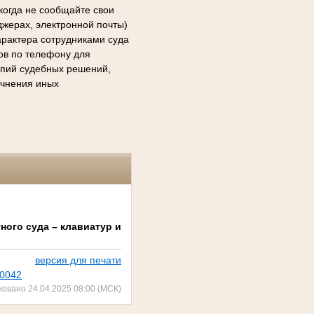
когда не сообщайте свои
джерах, электронной почты)
арактера сотрудниками суда
сов по телефону для
копий судебных решений,
очнения иных
ного суда – клавиатур и
версия для печати
00042
ковано 24.04.2025 08:00 (МСК)