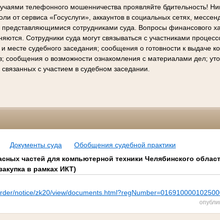
лучаями телефонного мошенничества проявляйте бдительность! Ни
ли от сервиса «Госуслуги», аккаунтов в социальных сетях, мессен
е представляющимися сотрудниками суда. Вопросы финансового х
няются. Сотрудники суда могут связываться с участниками процес
 и месте судебного заседания; сообщения о готовности к выдаче 
в; сообщения о возможности ознакомления с материалами дел; ут
 связанных с участием в судебном заседании.
Документы суда
Обобщения судебной практики
пасных частей для компьютерной техники Челябинского област
акупка в рамках ИКТ)
pz/order/notice/zk20/view/documents.html?regNumber=01691000010250
опубли