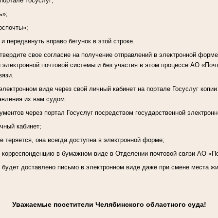
 портале Госуслуг;
ь»;
оспочты»;
 и передвинуть вправо бегунок в этой строке.
вердите свое согласие на получение отправлений в электронной форме
 электронной почтовой системы и без участия в этом процессе АО «Почт
вязи.
электронном виде через свой личный кабинет на портале Госуслуг копии
авления их вам судом.
ментов через портал Госуслуг посредством государственной электронн
ичный кабинет;
е теряется, она всегда доступна в электронной форме;
ь корреспонденцию в бумажном виде в Отделении почтовой связи АО «П
, будет доставлено письмо в электронном виде даже при смене места ж
Уважаемые посетители Челябинского областного суда!