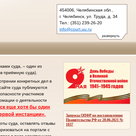
454006, Челябинская обл.,
г. Челябинск, ул. Труда, д. 34
Тел.: (351) 239-26-20
info@court.uu.ru
chel_os@court.uu.ru
развернуть
ами суда, – один из
в приёмную суда).
отрении конкретных дел в
сайте суда публикуются
зопасности участников
ормации о деятельности
ск еще хотя бы один
первой инстанции».
Запросы ОПФР по постановлению
Правительства РФ от 28.06.2021 №
оты суда, оставлять отзывы
1037
ризоваться на портале с