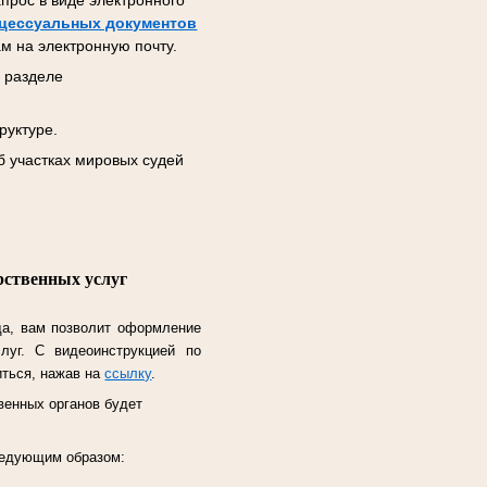
прос в виде электронного
цессуальных документов
м на электронную почту.
 разделе
руктуре.
б участках мировых судей
рственных услуг
да, вам позволит оформление
слуг.
С видеоинструкцией по
иться, нажав на
ссылку
.
венных органов будет
следующим образом: