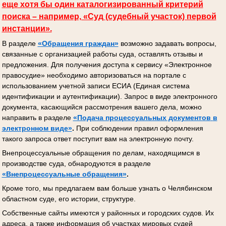
еще хотя бы один каталогизированный критерий
поиска – например, «Суд (судебный участок) первой
инстанции».
В разделе
«Обращения граждан»
возможно задавать вопросы,
связанные с организацией работы суда, оставлять отзывы и
предложения. Для получения доступа к сервису «Электронное
правосудие» необходимо авторизоваться на портале с
использованием учетной записи ЕСИА (Единая система
идентификации и аутентификации). Запрос в виде электронного
документа, касающийся рассмотрения вашего дела, можно
направить в разделе
«Подача процессуальных документов
в
электронном виде»
.
При соблюдении правил оформления
такого запроса ответ поступит вам на электронную почту.
Внепроцессуальные обращения по делам, находящимся в
производстве суда, обнародуются в разделе
«Внепроцессуальные обращения»
.
Кроме того, мы предлагаем вам больше узнать о Челябинском
областном суде, его истории, структуре.
Собственные сайты имеются у районных и городских судов. Их
адреса, а также информация об участках мировых судей