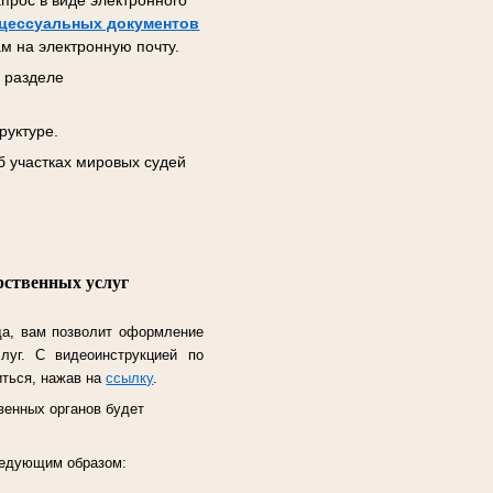
прос в виде электронного
цессуальных документов
м на электронную почту.
 разделе
руктуре.
б участках мировых судей
рственных услуг
да, вам позволит оформление
слуг.
С видеоинструкцией по
иться, нажав на
ссылку
.
венных органов будет
следующим образом: