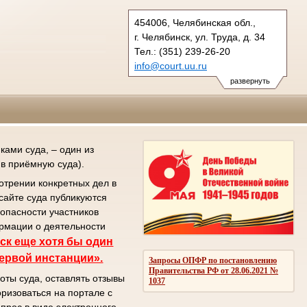
454006, Челябинская обл.,
г. Челябинск, ул. Труда, д. 34
Тел.: (351) 239-26-20
info@court.uu.ru
chel_os@court.uu.ru
развернуть
ами суда, – один из
в приёмную суда).
отрении конкретных дел в
сайте суда публикуются
зопасности участников
ормации о деятельности
ск еще хотя бы один
первой инстанции».
Запросы ОПФР по постановлению
Правительства РФ от 28.06.2021 №
оты суда, оставлять отзывы
1037
ризоваться на портале с