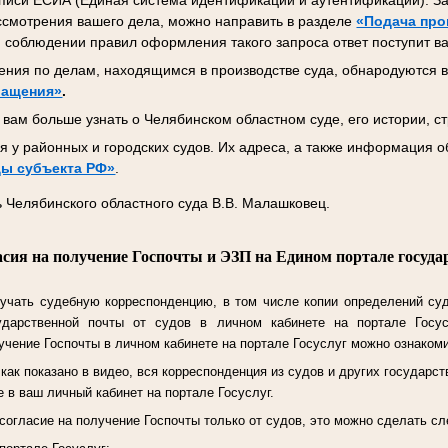
писи ЕСИА (Единая система идентификации и аутентификации). За
ссмотрения вашего дела, можно направить в разделе
«Подача про
 соблюдении правил оформления такого запроса ответ поступит ва
ния по делам, находящимся в производстве суда, обнародуются в
ращения»
.
вам больше узнать о Челябинском областном суде, его истории, ст
 у районных и городских судов. Их адреса, а также информация о
ы субъекта РФ»
.
 Челябинского областного суда В.В. Малашковец.
асия на получение Госпочты и ЭЗП на Едином портале госуда
учать судебную корреспонденцию, в том числе копии определений су
ударственной почты от судов в личном кабинете на портале Госу
чение Госпочты в личном кабинете на портале Госуслуг можно ознаком
ак показано в видео, вся корреспонденция из судов и других государст
 в ваш личный кабинет на портале Госуслуг.
согласие на получение Госпочты только от судов, это можно сделать 