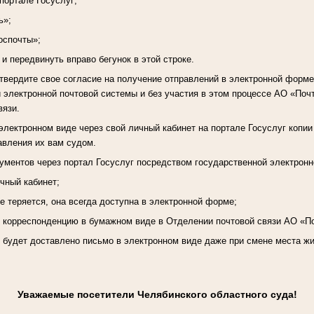
 портале Госуслуг;
ь»;
оспочты»;
 и передвинуть вправо бегунок в этой строке.
вердите свое согласие на получение отправлений в электронной форме
 электронной почтовой системы и без участия в этом процессе АО «Почт
вязи.
электронном виде через свой личный кабинет на портале Госуслуг копии
авления их вам судом.
ментов через портал Госуслуг посредством государственной электронн
ичный кабинет;
е теряется, она всегда доступна в электронной форме;
ь корреспонденцию в бумажном виде в Отделении почтовой связи АО «П
, будет доставлено письмо в электронном виде даже при смене места ж
Уважаемые посетители Челябинского областного суда!