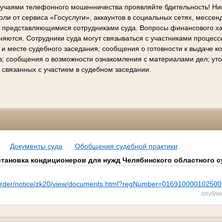
лучаями телефонного мошенничества проявляйте бдительность! Ни
ли от сервиса «Госуслуги», аккаунтов в социальных сетях, мессен
е представляющимися сотрудниками суда. Вопросы финансового х
няются. Сотрудники суда могут связываться с участниками процес
 и месте судебного заседания; сообщения о готовности к выдаче 
в; сообщения о возможности ознакомления с материалами дел; ут
 связанных с участием в судебном заседании.
Документы суда
Обобщения судебной практики
установка кондиционеров для нужд Челябинского областного с
pz/order/notice/zk20/view/documents.html?regNumber=01691000010250
опубли