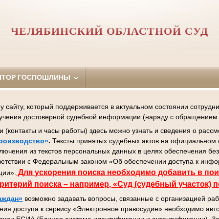
ЧЕЛЯБИНСКИЙ ОБЛАСТНОЙ СУД
ЯТОР ГОСПОШЛИНЫ
сайту, который поддерживается в актуальном состоянии сотрудник
лучения достоверной судебной информации (наряду с обращением 
контакты и часы работы) здесь можно узнать и сведения о рассм
роизводство»
.
Тексты принятых судебных актов на официальном 
ключения из текстов персональных данных в целях обеспечения бе
ветствии с Федеральным законом «Об обеспечении доступа к инф
Д
ля ускорения поиска необходимо добавить в пои
ции».
ритерий поиска – например, «Суд (судебный участок) 
аждан»
возможно задавать вопросы, связанные с организацией раб
ния доступа к сервису «Электронное правосудие» необходимо авто