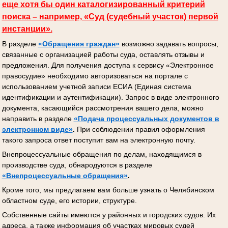
еще хотя бы один каталогизированный критерий
поиска – например, «Суд (судебный участок) первой
инстанции».
В разделе
«Обращения граждан»
возможно задавать вопросы,
связанные с организацией работы суда, оставлять отзывы и
предложения. Для получения доступа к сервису «Электронное
правосудие» необходимо авторизоваться на портале с
использованием учетной записи ЕСИА (Единая система
идентификации и аутентификации). Запрос в виде электронного
документа, касающийся рассмотрения вашего дела, можно
направить в разделе
«Подача процессуальных документов
в
электронном виде»
.
При соблюдении правил оформления
такого запроса ответ поступит вам на электронную почту.
Внепроцессуальные обращения по делам, находящимся в
производстве суда, обнародуются в разделе
«Внепроцессуальные обращения»
.
Кроме того, мы предлагаем вам больше узнать о Челябинском
областном суде, его истории, структуре.
Собственные сайты имеются у районных и городских судов. Их
адреса, а также информация об участках мировых судей