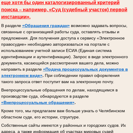
еще хотя бы один каталогизированный критерий
поиска – например, «Суд (судебный участок) первой
инстанции».
В разделе
«Обращения граждан»
возможно задавать вопросы,
связанные с организацией работы суда, оставлять отзывы и
предложения. Для получения доступа к сервису «Электронное
правосудие» необходимо авторизоваться на портале с
использованием учетной записи ЕСИА (Единая система
идентификации и аутентификации). Запрос в виде электронного
документа, касающийся рассмотрения вашего дела, можно
направить в разделе
«Подача процессуальных документов
в
электронном виде»
.
При соблюдении правил оформления
такого запроса ответ поступит вам на электронную почту.
Внепроцессуальные обращения по делам, находящимся в
производстве суда, обнародуются в разделе
«Внепроцессуальные обращения»
.
Кроме того, мы предлагаем вам больше узнать о Челябинском
областном суде, его истории, структуре.
Собственные сайты имеются у районных и городских судов. Их
адреса, а также информация об участках мировых судей