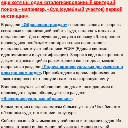
еще хотя бы один каталогизированный критерий
поиска – например, «Суд (судебный участок) первой
инстанции».
В разделе
«Обращения граждан»
возможно задавать вопросы,
связанные с организацией работы суда, оставлять отзывы и
предложения. Для получения доступа к сервису «Электронное
правосудие» необходимо авторизоваться на портале с
использованием учетной записи ЕСИА (Единая система
идентификации и аутентификации). Запрос в виде электронного
документа, касающийся рассмотрения вашего дела, можно
направить в разделе
«Подача процессуальных документов
в
электронном виде»
.
При соблюдении правил оформления
такого запроса ответ поступит вам на электронную почту.
Внепроцессуальные обращения по делам, находящимся в
производстве суда, обнародуются в разделе
«Внепроцессуальные обращения»
.
Кроме того, мы предлагаем вам больше узнать о Челябинском
областном суде, его истории, структуре.
Собственные сайты имеются у районных и городских судов. Их
адреса, а также информация об участках мировых судей