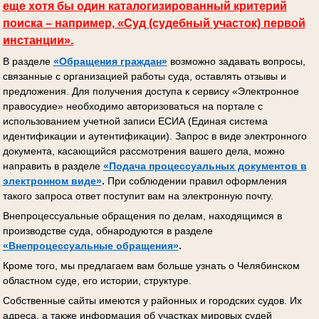
еще хотя бы один каталогизированный критерий
поиска – например, «Суд (судебный участок) первой
инстанции».
В разделе
«Обращения граждан»
возможно задавать вопросы,
связанные с организацией работы суда, оставлять отзывы и
предложения. Для получения доступа к сервису «Электронное
правосудие» необходимо авторизоваться на портале с
использованием учетной записи ЕСИА (Единая система
идентификации и аутентификации). Запрос в виде электронного
документа, касающийся рассмотрения вашего дела, можно
направить в разделе
«Подача процессуальных документов
в
электронном виде»
.
При соблюдении правил оформления
такого запроса ответ поступит вам на электронную почту.
Внепроцессуальные обращения по делам, находящимся в
производстве суда, обнародуются в разделе
«Внепроцессуальные обращения»
.
Кроме того, мы предлагаем вам больше узнать о Челябинском
областном суде, его истории, структуре.
Собственные сайты имеются у районных и городских судов. Их
адреса, а также информация об участках мировых судей