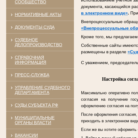
использованием учетной за
СООБЩЕСТВО
документа, касающийся ра
в электронном виде»
.
При
НОРМАТИВНЫЕ АКТЫ
Внепроцессуальные обраще
ДОКУМЕНТЫ СУДА
«Внепроцессуальные об
Кроме того, мы предлагаем 
СУДЕБНОЕ
ДЕЛОПРОИЗВОДСТВО
Собственные сайты имеются
размещены в разделе
«Суд
СПРАВОЧНАЯ
ИНФОРМАЦИЯ
С уважением, председатель
ПРЕСС-СЛУЖБА
Настройка согл
УПРАВЛЕНИЕ СУДЕБНОГО
ДЕПАРТАМЕНТА
Максимально оперативно пол
согласия на получение гос
СУДЫ СУБЪЕКТА РФ
оформлению согласия на полу
После оформления согласия, к
МУНИЦИПАЛЬНЫЕ
приходить в электронном виде
ОРГАНЫ ВЛАСТИ
Если же вы хотите оформить 
ВАКАНСИИ