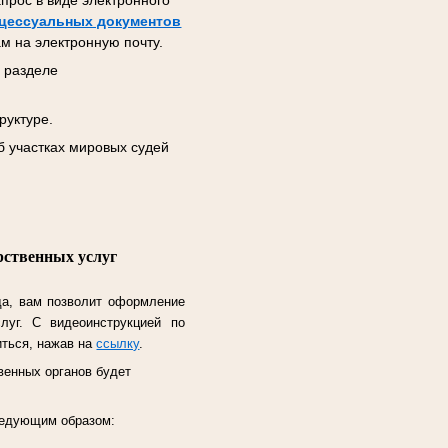
прос в виде электронного
цессуальных документов
м на электронную почту.
 разделе
руктуре.
б участках мировых судей
рственных услуг
да, вам позволит оформление
слуг.
С видеоинструкцией по
иться, нажав на
ссылку
.
венных органов будет
следующим образом: