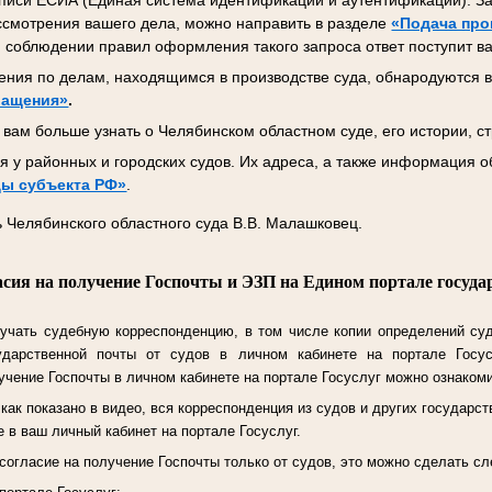
писи ЕСИА (Единая система идентификации и аутентификации). За
ссмотрения вашего дела, можно направить в разделе
«Подача про
 соблюдении правил оформления такого запроса ответ поступит ва
ния по делам, находящимся в производстве суда, обнародуются в
ращения»
.
вам больше узнать о Челябинском областном суде, его истории, ст
 у районных и городских судов. Их адреса, а также информация о
ы субъекта РФ»
.
 Челябинского областного суда В.В. Малашковец.
асия на получение Госпочты и ЭЗП на Едином портале госуда
учать судебную корреспонденцию, в том числе копии определений су
ударственной почты от судов в личном кабинете на портале Госу
чение Госпочты в личном кабинете на портале Госуслуг можно ознаком
ак показано в видео, вся корреспонденция из судов и других государст
 в ваш личный кабинет на портале Госуслуг.
согласие на получение Госпочты только от судов, это можно сделать 