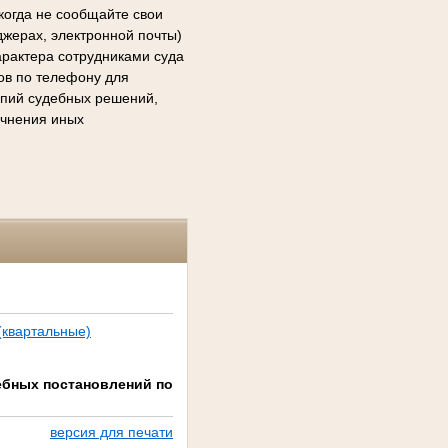
когда не сообщайте свои
джерах, электронной почты)
арактера сотрудниками суда
сов по телефону для
копий судебных решений,
очнения иных
квартальные)
дебных постановлений по
версия для печати