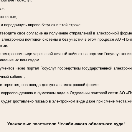
 портале Госуслуг;
ь»;
оспочты»;
 и передвинуть вправо бегунок в этой строке.
вердите свое согласие на получение отправлений в электронной форме
 электронной почтовой системы и без участия в этом процессе АО «Почт
вязи.
электронном виде через свой личный кабинет на портале Госуслуг копии
авления их вам судом.
ментов через портал Госуслуг посредством государственной электронн
ичный кабинет;
е теряется, она всегда доступна в электронной форме;
ь корреспонденцию в бумажном виде в Отделении почтовой связи АО «П
, будет доставлено письмо в электронном виде даже при смене места ж
Уважаемые посетители Челябинского областного суда!