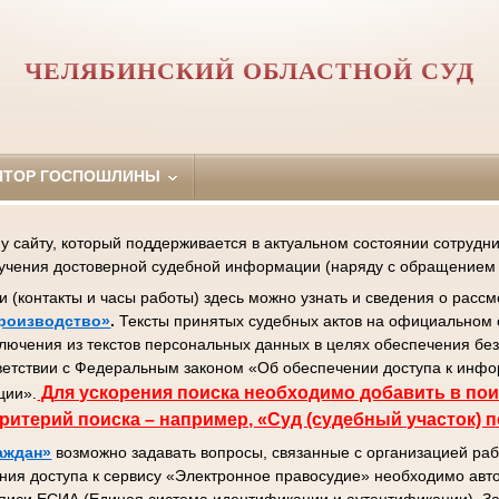
ЧЕЛЯБИНСКИЙ ОБЛАСТНОЙ СУД
ЯТОР ГОСПОШЛИНЫ
сайту, который поддерживается в актуальном состоянии сотрудник
лучения достоверной судебной информации (наряду с обращением 
контакты и часы работы) здесь можно узнать и сведения о рассм
роизводство»
.
Тексты принятых судебных актов на официальном 
ключения из текстов персональных данных в целях обеспечения бе
ветствии с Федеральным законом «Об обеспечении доступа к инф
Д
ля ускорения поиска необходимо добавить в пои
ции».
ритерий поиска – например, «Суд (судебный участок) 
аждан»
возможно задавать вопросы, связанные с организацией раб
ния доступа к сервису «Электронное правосудие» необходимо авто