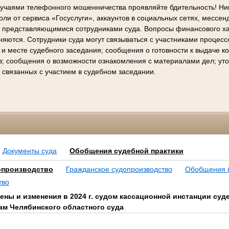
лучаями телефонного мошенничества проявляйте бдительность! Ни
ли от сервиса «Госуслуги», аккаунтов в социальных сетях, мессен
е представляющимися сотрудниками суда. Вопросы финансового х
няются. Сотрудники суда могут связываться с участниками процес
 и месте судебного заседания; сообщения о готовности к выдаче 
в; сообщения о возможности ознакомления с материалами дел; ут
 связанных с участием в судебном заседании.
Документы суда
Обобщения судебной практики
опроизводство
Гражданское судопроизводство
Обобщения (
тво
ены и изменения в 2024 г. судом кассационной инстанции су
м Челябинского областного суда