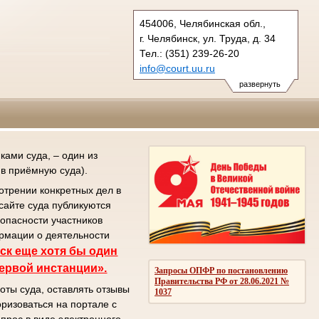
454006, Челябинская обл.,
г. Челябинск, ул. Труда, д. 34
Тел.: (351) 239-26-20
info@court.uu.ru
chel_os@court.uu.ru
развернуть
ами суда, – один из
в приёмную суда).
отрении конкретных дел в
сайте суда публикуются
зопасности участников
ормации о деятельности
ск еще хотя бы один
первой инстанции».
Запросы ОПФР по постановлению
Правительства РФ от 28.06.2021 №
оты суда, оставлять отзывы
1037
ризоваться на портале с