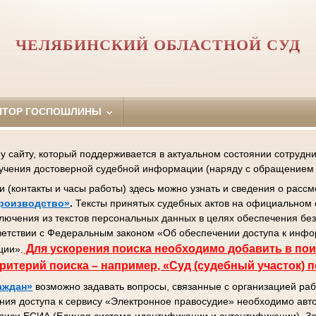
ЧЕЛЯБИНСКИЙ ОБЛАСТНОЙ СУД
ЯТОР ГОСПОШЛИНЫ
сайту, который поддерживается в актуальном состоянии сотрудник
лучения достоверной судебной информации (наряду с обращением 
контакты и часы работы) здесь можно узнать и сведения о рассм
роизводство»
.
Тексты принятых судебных актов на официальном 
ключения из текстов персональных данных в целях обеспечения бе
ветствии с Федеральным законом «Об обеспечении доступа к инф
Д
ля ускорения поиска необходимо добавить в пои
ции».
ритерий поиска – например, «Суд (судебный участок) 
аждан»
возможно задавать вопросы, связанные с организацией раб
ния доступа к сервису «Электронное правосудие» необходимо авто