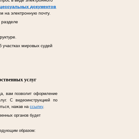
прос в виде электронного
цессуальных документов
м на электронную почту.
 разделе
руктуре.
б участках мировых судей
рственных услуг
да, вам позволит оформление
слуг.
С видеоинструкцией по
иться, нажав на
ссылку
.
венных органов будет
следующим образом: