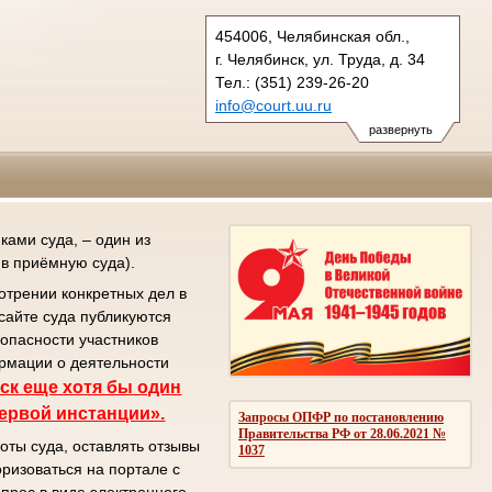
454006, Челябинская обл.,
г. Челябинск, ул. Труда, д. 34
Тел.: (351) 239-26-20
info@court.uu.ru
chel_os@court.uu.ru
развернуть
ами суда, – один из
в приёмную суда).
отрении конкретных дел в
сайте суда публикуются
зопасности участников
ормации о деятельности
ск еще хотя бы один
первой инстанции».
Запросы ОПФР по постановлению
Правительства РФ от 28.06.2021 №
оты суда, оставлять отзывы
1037
ризоваться на портале с