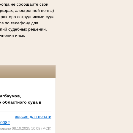
когда не сообщайте свои
джерах, электронной почты)
арактера сотрудниками суда
сов по телефону для
копий судебных решений,
очнения иных
лагбаумов,
 областного суда в
версия для печати
00082
ковано 08.10.2025 10:08 (МСК)