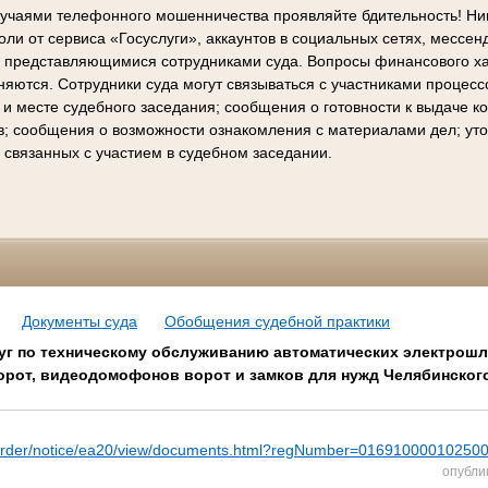
лучаями телефонного мошенничества проявляйте бдительность! Ни
ли от сервиса «Госуслуги», аккаунтов в социальных сетях, мессен
е представляющимися сотрудниками суда. Вопросы финансового х
няются. Сотрудники суда могут связываться с участниками процес
 и месте судебного заседания; сообщения о готовности к выдаче 
в; сообщения о возможности ознакомления с материалами дел; ут
 связанных с участием в судебном заседании.
Документы суда
Обобщения судебной практики
луг по техническому обслуживанию автоматических электрош
орот, видеодомофонов ворот и замков для нужд Челябинского
pz/order/notice/ea20/view/documents.html?regNumber=01691000010250
опубли