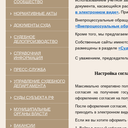
использованием учетной за
СООБЩЕСТВО
документа, касающийся ра
в электронном виде»
.
При
НОРМАТИВНЫЕ АКТЫ
Внепроцессуальные обраще
ДОКУМЕНТЫ СУДА
«Внепроцессуальные об
Кроме того, мы предлагаем 
СУДЕБНОЕ
ДЕЛОПРОИЗВОДСТВО
Собственные сайты имеются
размещены в разделе
«Суд
СПРАВОЧНАЯ
ИНФОРМАЦИЯ
С уважением, председатель
ПРЕСС-СЛУЖБА
Настройка согл
УПРАВЛЕНИЕ СУДЕБНОГО
ДЕПАРТАМЕНТА
Максимально оперативно пол
согласия на получение гос
СУДЫ СУБЪЕКТА РФ
оформлению согласия на полу
После оформления согласия, к
МУНИЦИПАЛЬНЫЕ
приходить в электронном виде
ОРГАНЫ ВЛАСТИ
Если же вы хотите оформить 
ВАКАНСИИ