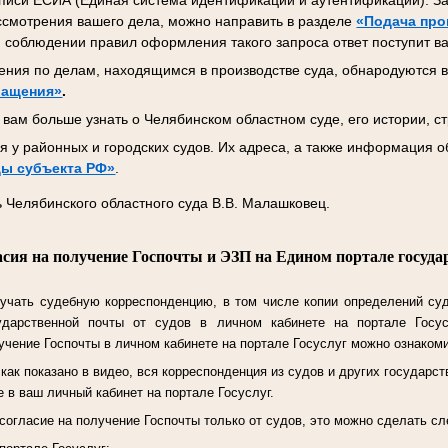
писи ЕСИА (Единая система идентификации и аутентификации). За
ссмотрения вашего дела, можно направить в разделе
«Подача про
 соблюдении правил оформления такого запроса ответ поступит ва
ния по делам, находящимся в производстве суда, обнародуются в
ращения»
.
вам больше узнать о Челябинском областном суде, его истории, ст
 у районных и городских судов. Их адреса, а также информация о
ы субъекта РФ»
.
 Челябинского областного суда В.В. Малашковец.
асия на получение Госпочты и ЭЗП на Едином портале госуда
учать судебную корреспонденцию, в том числе копии определений су
ударственной почты от судов в личном кабинете на портале Госу
чение Госпочты в личном кабинете на портале Госуслуг можно ознаком
ак показано в видео, вся корреспонденция из судов и других государст
 в ваш личный кабинет на портале Госуслуг.
согласие на получение Госпочты только от судов, это можно сделать 