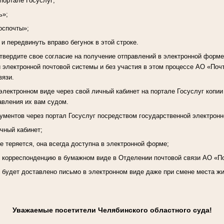
 портале Госуслуг;
ь»;
оспочты»;
 и передвинуть вправо бегунок в этой строке.
вердите свое согласие на получение отправлений в электронной форме
 электронной почтовой системы и без участия в этом процессе АО «Почт
вязи.
электронном виде через свой личный кабинет на портале Госуслуг копии
авления их вам судом.
ментов через портал Госуслуг посредством государственной электронн
ичный кабинет;
е теряется, она всегда доступна в электронной форме;
ь корреспонденцию в бумажном виде в Отделении почтовой связи АО «П
, будет доставлено письмо в электронном виде даже при смене места ж
Уважаемые посетители Челябинского областного суда!