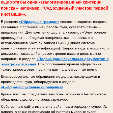
еще хотя бы один каталогизированный критерий
поиска – например, «Суд (судебный участок) первой
инстанции».
В разделе
«Обращения граждан»
возможно задавать вопросы,
связанные с организацией работы суда, оставлять отзывы и
предложения. Для получения доступа к сервису «Электронное
правосудие» необходимо авторизоваться на портале с
использованием учетной записи ЕСИА (Единая система
идентификации и аутентификации). Запрос в виде электронного
документа, касающийся рассмотрения вашего дела, можно
направить в разделе
«Подача процессуальных документов
в
электронном виде»
.
При соблюдении правил оформления
такого запроса ответ поступит вам на электронную почту.
Внепроцессуальные обращения по делам, находящимся в
производстве суда, обнародуются в разделе
«Внепроцессуальные обращения»
.
Кроме того, мы предлагаем вам больше узнать о Челябинском
областном суде, его истории, структуре.
Собственные сайты имеются у районных и городских судов. Их
адреса, а также информация об участках мировых судей