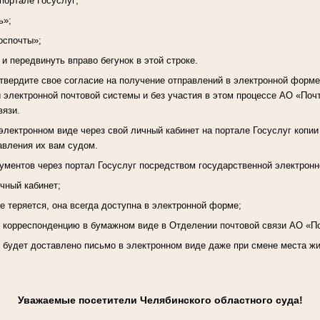
 портале Госуслуг;
ь»;
оспочты»;
 и передвинуть вправо бегунок в этой строке.
вердите свое согласие на получение отправлений в электронной форме
 электронной почтовой системы и без участия в этом процессе АО «Почт
вязи.
электронном виде через свой личный кабинет на портале Госуслуг копии
авления их вам судом.
ментов через портал Госуслуг посредством государственной электронн
ичный кабинет;
е теряется, она всегда доступна в электронной форме;
ь корреспонденцию в бумажном виде в Отделении почтовой связи АО «П
, будет доставлено письмо в электронном виде даже при смене места ж
Уважаемые посетители Челябинского областного суда!