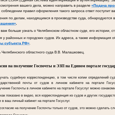
писи ЕСИА (Единая система идентификации и аутентификации). За
ссмотрения вашего дела, можно направить в разделе
«Подача про
 соблюдении правил оформления такого запроса ответ поступит ва
ния по делам, находящимся в производстве суда, обнародуются в
ращения»
.
вам больше узнать о Челябинском областном суде, его истории, ст
 у районных и городских судов. Их адреса, а также информация о
ы субъекта РФ»
.
 Челябинского областного суда В.В. Малашковец.
асия на получение Госпочты и ЭЗП на Едином портале госуда
учать судебную корреспонденцию, в том числе копии определений су
ударственной почты от судов в личном кабинете на портале Госу
чение Госпочты в личном кабинете на портале Госуслуг можно ознаком
ак показано в видео, вся корреспонденция из судов и других государст
 в ваш личный кабинет на портале Госуслуг.
согласие на получение Госпочты только от судов, это можно сделать 